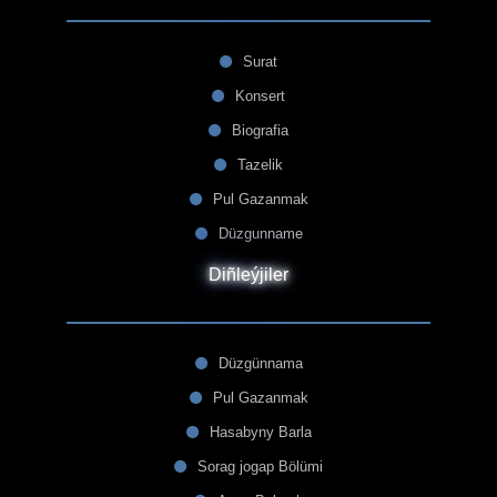
Surat
Konsert
Biografia
Tazelik
Pul Gazanmak
Düzgunname
Diñleýjiler
Düzgünnama
Pul Gazanmak
Hasabyny Barla
Sorag jogap Bölümi