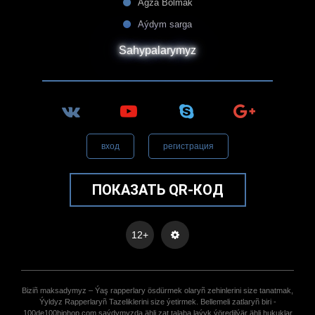
Agza Bolmak
Aýdym sarga
Sahypalarymyz
вход
регистрация
ПОКАЗАТЬ QR-КОД
12+
Biziñ maksadymyz – Ýaş rapperlary ösdürmek olaryñ zehinlerini size tanatmak,
Ýyldyz Rapperlaryñ Tazeliklerini size ýetirmek. Bellemeli zatlaryñ biri -
100de100hiphop.com saýdymyzda ähli zat talaba laýyk ýöredilýär ähli hukuklar