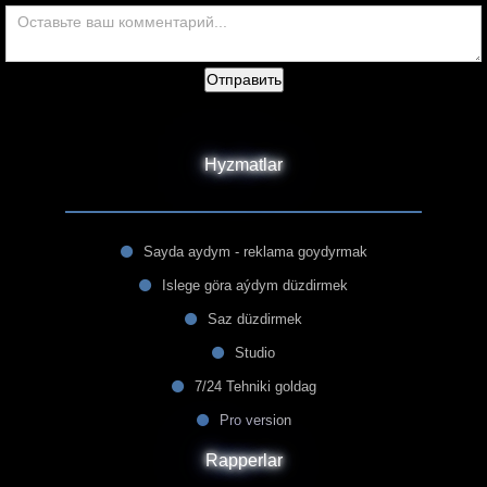
Отправить
Hyzmatlar
Sayda aydym - reklama goydyrmak
Islege göra aýdym düzdirmek
Saz düzdirmek
Studio
7/24 Tehniki goldag
Pro version
Rapperlar