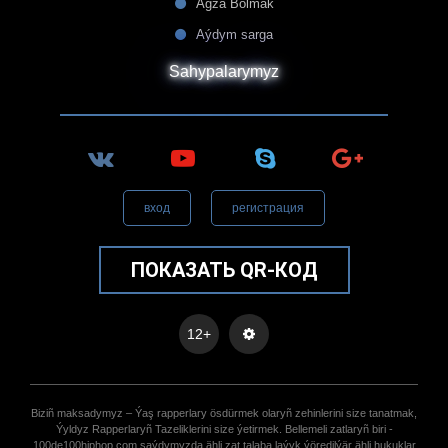
Agza Bolmak
Aýdym sarga
Sahypalarymyz
вход
регистрация
ПОКАЗАТЬ QR-КОД
12+
Biziñ maksadymyz – Ýaş rapperlary ösdürmek olaryñ zehinlerini size tanatmak,
Ýyldyz Rapperlaryñ Tazeliklerini size ýetirmek. Bellemeli zatlaryñ biri -
100de100hiphop.com saýdymyzda ähli zat talaba laýyk ýöredilýär ähli hukuklar