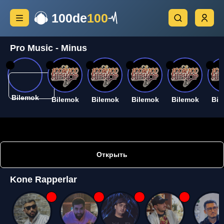
100de
100
Pro Music - Minus
26
26
26
26
26
26
Bilemok
Bilemok
Bilemok
Bilemok
Bilemok
Bil
Открыть
Kone Rapperlar