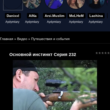
Danixxl
AiNa
Arsi.Muslim
MeLHeM
Lachina
Aydymlary
Aydymlary
Aydymlary
Aydymlary
Aydymlary
A
Главная
»
Видео
»
Путешествия и события
Основной инстинкт Серия 232