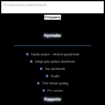
Отправить
Hyzmatlar
Sayda aydym - reklama goydyrmak
Islege göra aýdym düzdirmek
Saz düzdirmek
Studio
7/24 Tehniki goldag
Pro version
Rapperlar