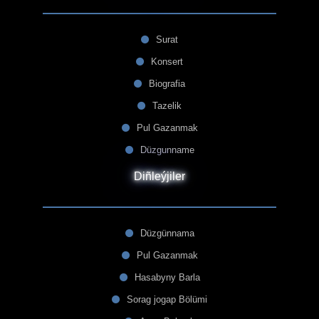
Surat
Konsert
Biografia
Tazelik
Pul Gazanmak
Düzgunname
Diñleýjiler
Düzgünnama
Pul Gazanmak
Hasabyny Barla
Sorag jogap Bölümi