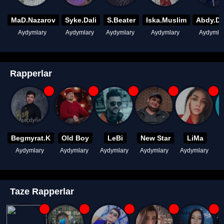
MaD.Nazarov
Syke.Dali
S.Beater
Iska.Muslim
Abdy.D
Aydymlary
Aydymlary
Aydymlary
Aydymlary
Aydymla
Rapperlar
Begmyrat.K
Old Boy
LeBi
New Star
LiMa
Aydymlary
Aydymlary
Aydymlary
Aydymlary
Aydymlary
A
Taze Rapperlar