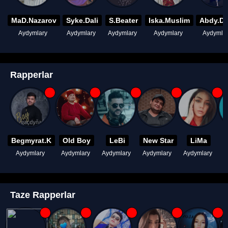
MaD.Nazarov
Syke.Dali
S.Beater
Iska.Muslim
Abdy.D
Aydymlary
Aydymlary
Aydymlary
Aydymlary
Aydymla
Rapperlar
Begmyrat.K
Old Boy
LeBi
New Star
LiMa
Aydymlary
Aydymlary
Aydymlary
Aydymlary
Aydymlary
A
Taze Rapperlar