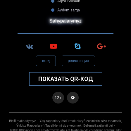
Agza Bolmak
Aýdym sarga
Sahypalarymyz
вход
регистрация
ПОКАЗАТЬ QR-КОД
12+
Biziñ maksadymyz – Ýaş rapperlary ösdürmek olaryñ zehinlerini size tanatmak,
Ýyldyz Rapperlaryñ Tazeliklerini size ýetirmek. Bellemeli zatlaryñ biri -
100de100hiphop.com saýdymyzda ähli zat talaba laýyk ýöredilýär ähli hukuklar