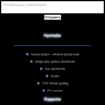
Отправить
Hyzmatlar
Sayda aydym - reklama goydyrmak
Islege göra aýdym düzdirmek
Saz düzdirmek
Studio
7/24 Tehniki goldag
Pro version
Rapperlar