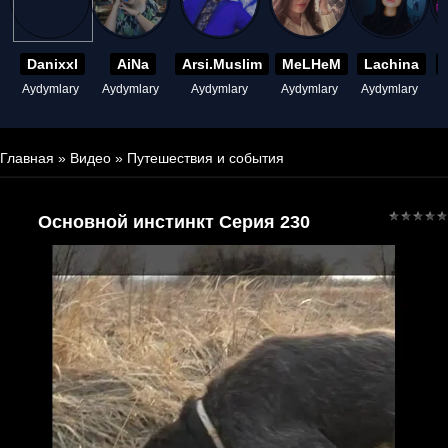
Danixxl
AiNa
Arsi.Muslim
MeLHeM
Lachina
Aydymlary
Aydymlary
Aydymlary
Aydymlary
Aydymlary
A
Главная
»
Видео
»
Путешествия и события
Основной инстинкт Серия 230