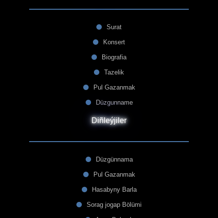
Surat
Konsert
Biografia
Tazelik
Pul Gazanmak
Düzgunname
Diñleýjiler
Düzgünnama
Pul Gazanmak
Hasabyny Barla
Sorag jogap Bölümi