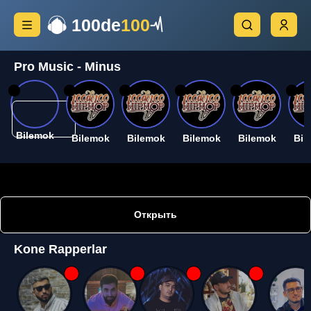
100de
100
Pro Music - Minus
26
26
26
26
26
26
Bilemok
Bilemok
Bilemok
Bilemok
Bilemok
Bil
Открыть
Kone Rapperlar