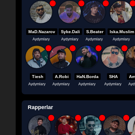
MaD.Nazarov
Syke.Dali
S.Beater
Iska.Muslim
Aydymlary
Aydymlary
Aydymlary
Aydymlary
Tiesh
A.Robi
HaN.Borda
SHA
Am
Aydymlary
Aydymlary
Aydymlary
Aydymlary
Ayd
Rapperlar