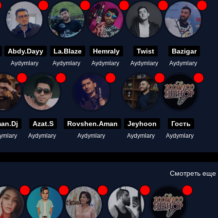
Abdy.Dayy
La.Blaze
Hemraly
Twist
Bazigar
Aydymlary
Aydymlary
Aydymlary
Aydymlary
Aydymlary
an.Dj
Azat.S
Rovshen.Aman
Jeyhoon
Гость
ymlary
Aydymlary
Aydymlary
Aydymlary
Aydymlary
Смотреть еще