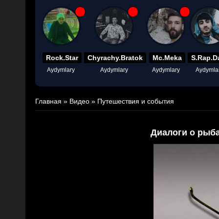
Rock.Star
Chyrachy.Bratok
Mc.Meka
S.Rap.D
Aydymlary
Aydymlary
Aydymlary
Aydymla
Главная
»
Видео
»
Путешествия и события
Диалоги о рыба