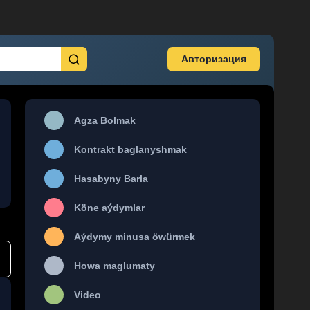
Авторизация
Agza Bolmak
Kontrakt baglanyshmak
Hasabyny Barla
Köne aýdymlar
Aýdymy minusa öwürmek
Howa maglumaty
Video