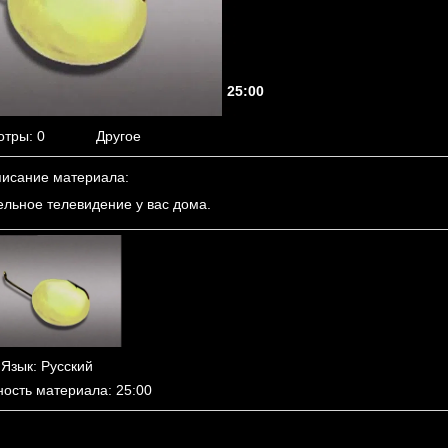
25:00
отры
: 0
Другое
исание материала
:
ельное телевидение у вас дома.
Язык
: Русский
ность материала
: 25:00