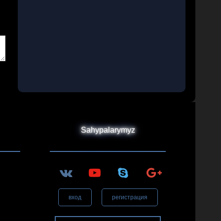
Sahypalarymyz
вход
регистрация