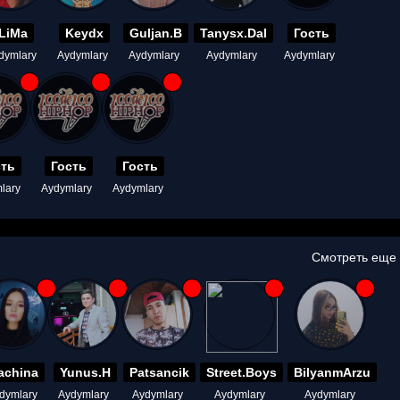
LiMa
Keydx
Guljan.B
Tanysx.Dal
Гость
dymlary
Aydymlary
Aydymlary
Aydymlary
Aydymlary
сть
Гость
Гость
lary
Aydymlary
Aydymlary
Смотреть еще
achina
Yunus.H
Patsancik
Street.Boys
BilyanmArzu
dymlary
Aydymlary
Aydymlary
Aydymlary
Aydymlary