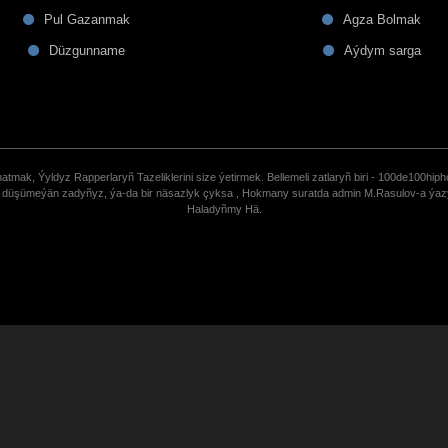
Pul Gazanmak
Agza Bolmak
Düzgunname
Aýdym sarga
tmak, Ýyldyz Rapperlaryñ Tazeliklerini size ýetirmek. Bellemeli zatlaryñ biri - 100de100hiph
de düşümeýän zadyñyz, ýa-da bir näsazlyk çyksa , Hokmany suratda admin M.Rasulov-a ýa
Haladyñmy Hä.
uCoz