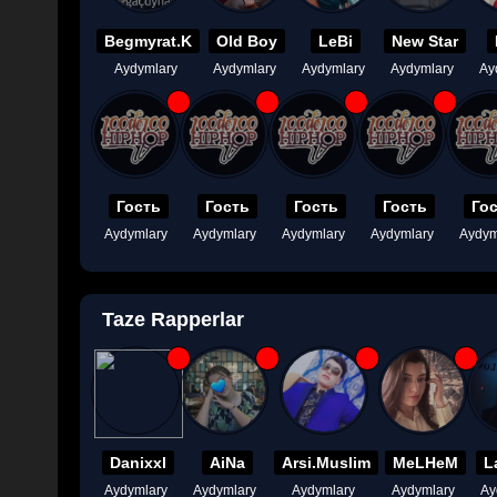
Begmyrat.K
Old Boy
LeBi
New Star
Aydymlary
Aydymlary
Aydymlary
Aydymlary
Ay
Гость
Гость
Гость
Гость
Го
Aydymlary
Aydymlary
Aydymlary
Aydymlary
Aydym
Taze Rapperlar
Danixxl
AiNa
Arsi.Muslim
MeLHeM
L
Aydymlary
Aydymlary
Aydymlary
Aydymlary
Ay