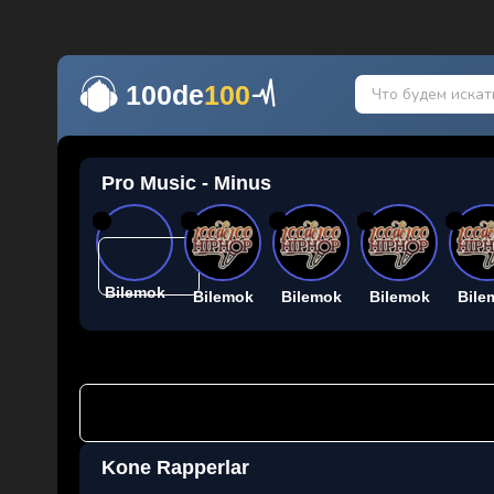
100de
100
Pro Music - Minus
26
26
26
26
26
Bilemok
Bilemok
Bilemok
Bilemok
Bile
Kone Rapperlar