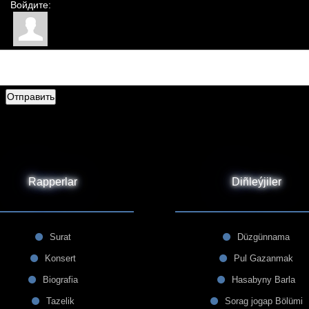
Войдите:
Отправить
Rapperlar
Diñleýjiler
Surat
Düzgünnama
Konsert
Pul Gazanmak
Biografia
Hasabyny Barla
Tazelik
Sorag jogap Bölümi