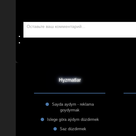
Hyzmatlar
Sayda aydym - reklama
goydyrmak
Islege göra aýdym düzdirmek
Saz düzdirmek