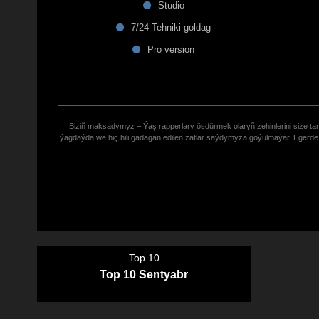
Studio
7/24 Tehniki goldag
Pro version
Biziñ maksadymyz – Ýaş rapperlary ösdürmek olaryñ zehinlerini size tana
ýagdaýda we hiç hili gadagan edilen zatlar saýdymyza goýulmaýar. Eger
Top 10
Top 10 Sentyabr