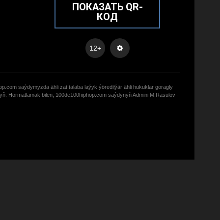
ПОКАЗАТЬ QR-
КОД
12+
op.com saýdymyzda ähli zat talaba laýyk ýöredilýär ähli hukuklar goragly
zyñ. Hormatlamak bilen, 100de100hiphop.com saýdynyñ Admini M.Rasulov -