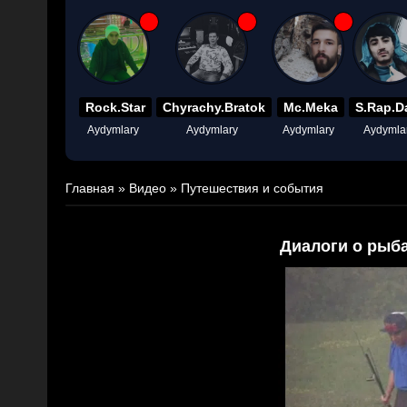
Rock.Star
Chyrachy.Bratok
Mc.Meka
S.Rap.D
Aydymlary
Aydymlary
Aydymlary
Aydymla
Главная
»
Видео
»
Путешествия и события
Диалоги о рыба