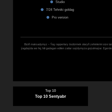
Studio
7/24 Tehniki goldag
Pro version
Biziñ maksadymyz – Ýaş rapperlary ösdürmek olaryñ zehinlerini size tana
ýagdaýda we hiç hili gadagan edilen zatlar saýdymyza goýulmaýar. Eger
Top 10
Top 10 Sentyabr