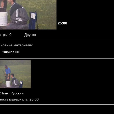
25:00
отры
: 0
Другое
исание материала
:
Ушаков ИП
Язык
: Русский
ность материала
: 25:00