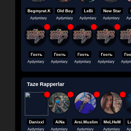
Begmyrat.K
Old Boy
LeBi
New Star
Aydymlary
Aydymlary
Aydymlary
Aydymlary
Ay
Гость
Гость
Гость
Гость
Го
Aydymlary
Aydymlary
Aydymlary
Aydymlary
Aydym
Taze Rapperlar
Danixxl
AiNa
Arsi.Muslim
MeLHeM
L
Aydymlary
Aydymlary
Aydymlary
Aydymlary
Ay