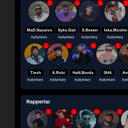
MaD.Nazarov
Syke.Dali
S.Beater
Iska.Muslim
Aydymlary
Aydymlary
Aydymlary
Aydymlary
Tiesh
A.Robi
HaN.Borda
SHA
Am
Aydymlary
Aydymlary
Aydymlary
Aydymlary
Ayd
Rapperlar