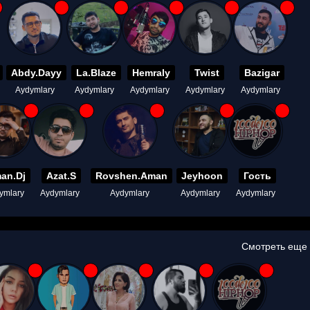
Abdy.Dayy
La.Blaze
Hemraly
Twist
Bazigar
Aydymlary
Aydymlary
Aydymlary
Aydymlary
Aydymlary
an.Dj
Azat.S
Rovshen.Aman
Jeyhoon
Гость
ymlary
Aydymlary
Aydymlary
Aydymlary
Aydymlary
Смотреть еще