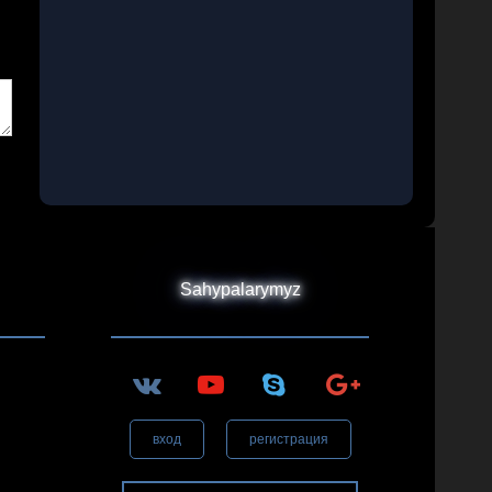
Sahypalarymyz
вход
регистрация