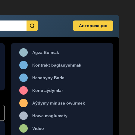
Авторизация
Agza Bolmak
Kontrakt baglanyshmak
Hasabyny Barla
Köne aýdymlar
Aýdymy minusa öwürmek
Howa maglumaty
Video