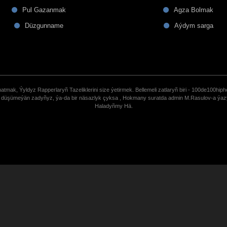
Pul Gazanmak
Agza Bolmak
Düzgunname
Aýdym sarga
tmak, Ýyldyz Rapperlaryñ Tazeliklerini size ýetirmek. Bellemeli zatlaryñ biri - 100de100hiph
de düşümeýän zadyñyz, ýa-da bir näsazlyk çyksa , Hokmany suratda admin M.Rasulov-a ýa
Haladyñmy Hä.
uCoz