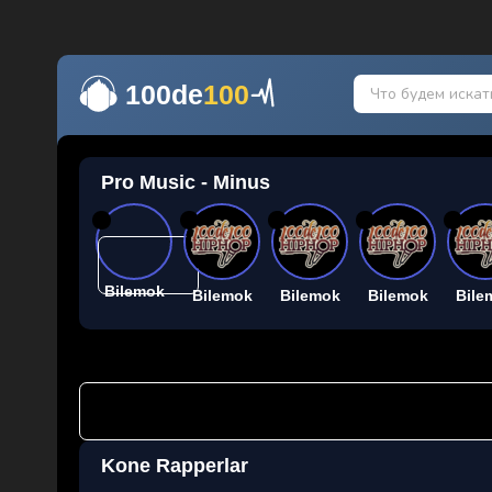
100de
100
Pro Music - Minus
26
26
26
26
26
Bilemok
Bilemok
Bilemok
Bilemok
Bile
Kone Rapperlar