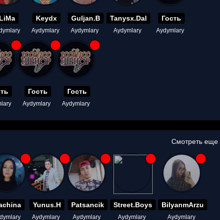
LiMa
Keydx
Guljan.B
Tanysx.Dal
Гость
dymlary
Aydymlary
Aydymlary
Aydymlary
Aydymlary
сть
Гость
Гость
lary
Aydymlary
Aydymlary
Смотреть еще
achina
Yunus.H
Patsancik
Street.Boys
BilyanmArzu
dymlary
Aydymlary
Aydymlary
Aydymlary
Aydymlary