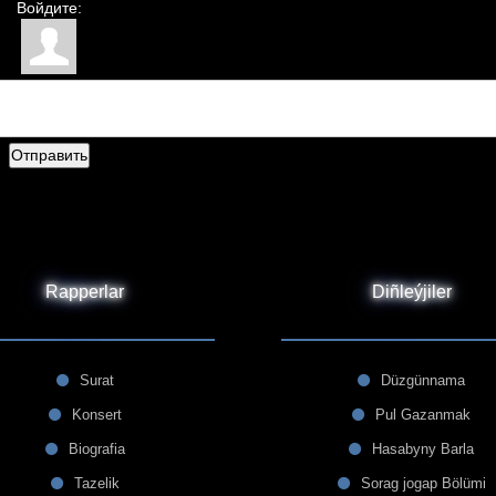
Войдите:
Отправить
Rapperlar
Diñleýjiler
Surat
Düzgünnama
Konsert
Pul Gazanmak
Biografia
Hasabyny Barla
Tazelik
Sorag jogap Bölümi