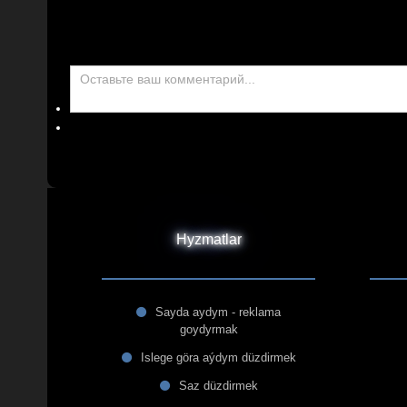
Hyzmatlar
Sayda aydym - reklama
goydyrmak
Islege göra aýdym düzdirmek
Saz düzdirmek