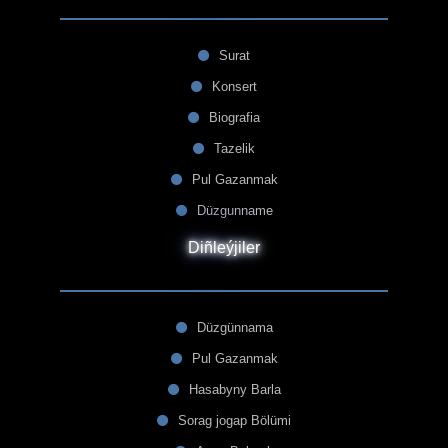
Surat
Konsert
Biografia
Tazelik
Pul Gazanmak
Düzgunname
Diñleýjiler
Düzgünnama
Pul Gazanmak
Hasabyny Barla
Sorag jogap Bölümi