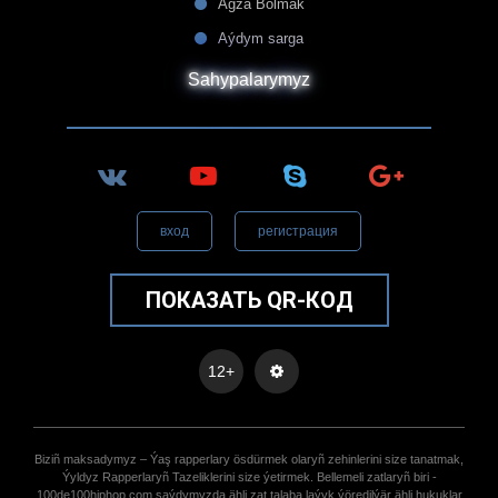
Agza Bolmak
Aýdym sarga
Sahypalarymyz
вход
регистрация
ПОКАЗАТЬ QR-КОД
12+
Biziñ maksadymyz – Ýaş rapperlary ösdürmek olaryñ zehinlerini size tanatmak,
Ýyldyz Rapperlaryñ Tazeliklerini size ýetirmek. Bellemeli zatlaryñ biri -
100de100hiphop.com saýdymyzda ähli zat talaba laýyk ýöredilýär ähli hukuklar