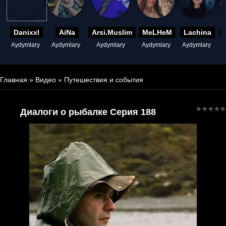
Danixxl
AiNa
Arsi.Muslim
MeLHeM
Lachina
Aydymlary
Aydymlary
Aydymlary
Aydymlary
Aydymlary
A
Главная
»
Видео
»
Путешествия и события
Диалоги о рыбалке Серия 188