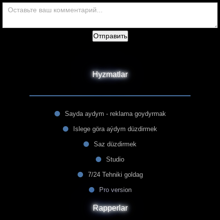
Отправить
Hyzmatlar
Sayda aydym - reklama goydyrmak
Islege göra aýdym düzdirmek
Saz düzdirmek
Studio
7/24 Tehniki goldag
Pro version
Rapperlar