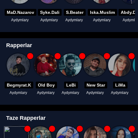
MaD.Nazarov
Syke.Dali
S.Beater
Iska.Muslim
Abdy.D
Aydymlary
Aydymlary
Aydymlary
Aydymlary
Aydymla
Rapperlar
Begmyrat.K
Old Boy
LeBi
New Star
LiMa
Aydymlary
Aydymlary
Aydymlary
Aydymlary
Aydymlary
A
Taze Rapperlar