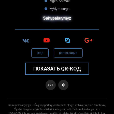
Agza Bolmak
Aýdym sarga
Sahypalarymyz
вход
регистрация
ПОКАЗАТЬ QR-КОД
12+
Biziñ maksadymyz – Ýaş rapperlary ösdürmek olaryñ zehinlerini size tanatmak,
Ýyldyz Rapperlaryñ Tazeliklerini size ýetirmek. Bellemeli zatlaryñ biri -
100de100hiphop.com saýdymyzda ähli zat talaba laýyk ýöredilýär ähli hukuklar