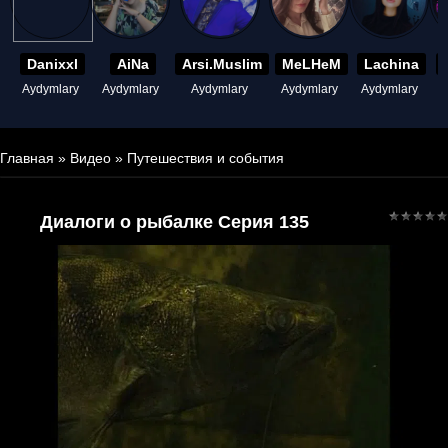
Danixxl
AiNa
Arsi.Muslim
MeLHeM
Lachina
Aydymlary
Aydymlary
Aydymlary
Aydymlary
Aydymlary
A
Главная
»
Видео
»
Путешествия и события
Диалоги о рыбалке Серия 135