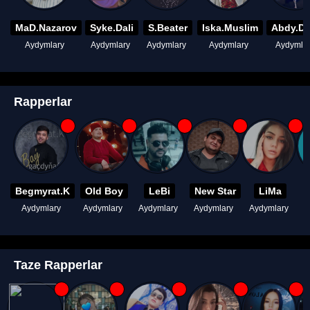
MaD.Nazarov
Syke.Dali
S.Beater
Iska.Muslim
Abdy.D
Aydymlary
Aydymlary
Aydymlary
Aydymlary
Aydymla
Rapperlar
Begmyrat.K
Old Boy
LeBi
New Star
LiMa
Aydymlary
Aydymlary
Aydymlary
Aydymlary
Aydymlary
A
Taze Rapperlar