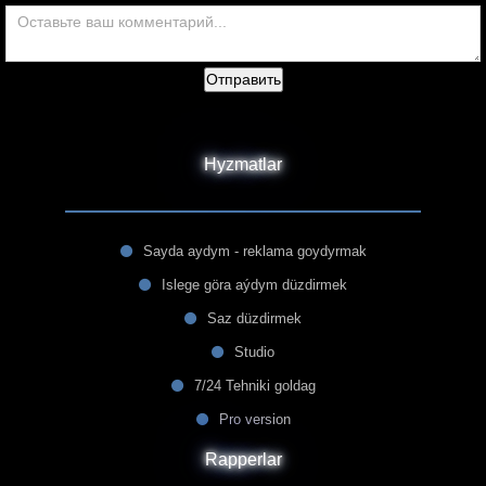
Отправить
Hyzmatlar
Sayda aydym - reklama goydyrmak
Islege göra aýdym düzdirmek
Saz düzdirmek
Studio
7/24 Tehniki goldag
Pro version
Rapperlar