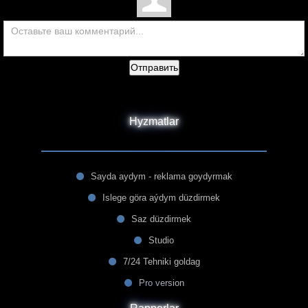
Отправить
Hyzmatlar
Sayda aydym - reklama goydyrmak
Islege göra aýdym düzdirmek
Saz düzdirmek
Studio
7/24 Tehniki goldag
Pro version