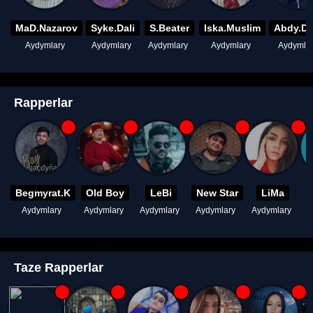
MaD.Nazarov
Syke.Dali
S.Beater
Iska.Muslim
Abdy.D
Aydymlary
Aydymlary
Aydymlary
Aydymlary
Aydymla
Rapperlar
Begmyrat.K
Old Boy
LeBi
New Star
LiMa
Aydymlary
Aydymlary
Aydymlary
Aydymlary
Aydymlary
A
Taze Rapperlar