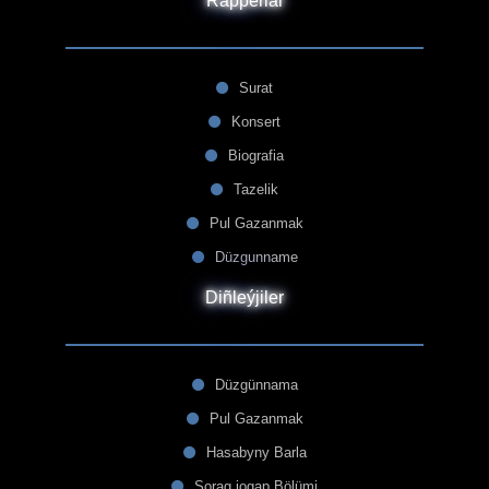
Rapperlar
Surat
Konsert
Biografia
Tazelik
Pul Gazanmak
Düzgunname
Diñleýjiler
Düzgünnama
Pul Gazanmak
Hasabyny Barla
Sorag jogap Bölümi