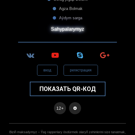
Agza Bolmak
Aýdym sarga
Sahypalarymyz
вход
регистрация
ПОКАЗАТЬ QR-КОД
12+
Biziñ maksadymyz – Ýaş rapperlary ösdürmek olaryñ zehinlerini size tanatmak,