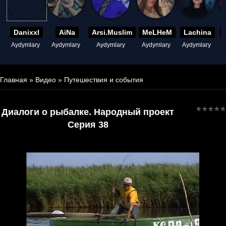
Danixxl
AiNa
Arsi.Muslim
MeLHeM
Lachina
Aydymlary
Aydymlary
Aydymlary
Aydymlary
Aydymlary
A
Главная
»
Видео
»
Путешествия и события
Диалоги о рыбалке. Народный проект
Серия 38