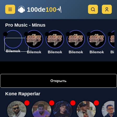
100de
100
Pro Music - Minus
26
26
26
26
26
26
Bilemok
Bilemok
Bilemok
Bilemok
Bilemok
Bil
Открыть
Kone Rapperlar