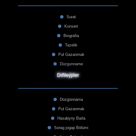
Surat
Konsert
Biografia
Tazelik
Pul Gazanmak
Düzgunname
Diñleýjiler
Düzgünnama
Pul Gazanmak
Hasabyny Barla
Sorag jogap Bölümi