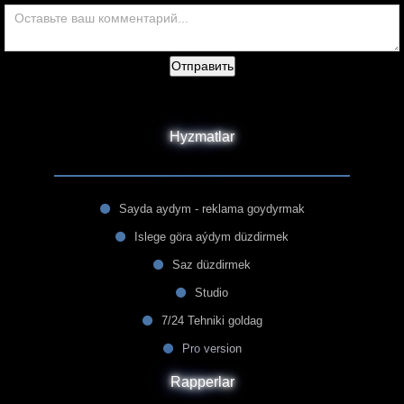
Отправить
Hyzmatlar
Sayda aydym - reklama goydyrmak
Islege göra aýdym düzdirmek
Saz düzdirmek
Studio
7/24 Tehniki goldag
Pro version
Rapperlar