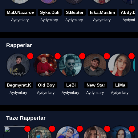
MaD.Nazarov
Syke.Dali
S.Beater
Iska.Muslim
Abdy.D
Aydymlary
Aydymlary
Aydymlary
Aydymlary
Aydymla
Rapperlar
Begmyrat.K
Old Boy
LeBi
New Star
LiMa
Aydymlary
Aydymlary
Aydymlary
Aydymlary
Aydymlary
A
Taze Rapperlar