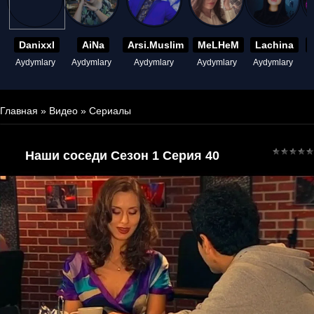
Danixxl
AiNa
Arsi.Muslim
MeLHeM
Lachina
Aydymlary
Aydymlary
Aydymlary
Aydymlary
Aydymlary
A
Главная
»
Видео
»
Сериалы
Наши соседи Сезон 1 Серия 40