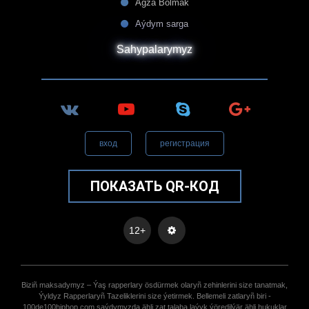
Agza Bolmak
Aýdym sarga
Sahypalarymyz
вход
регистрация
ПОКАЗАТЬ QR-КОД
12+
Biziñ maksadymyz – Ýaş rapperlary ösdürmek olaryñ zehinlerini size tanatmak,
Ýyldyz Rapperlaryñ Tazeliklerini size ýetirmek. Bellemeli zatlaryñ biri -
100de100hiphop.com saýdymyzda ähli zat talaba laýyk ýöredilýär ähli hukuklar