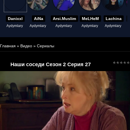
Danixxl
AiNa
Arsi.Muslim
MeLHeM
Lachina
Aydymlary
Aydymlary
Aydymlary
Aydymlary
Aydymlary
A
Главная
»
Видео
»
Сериалы
Наши соседи Сезон 2 Серия 27