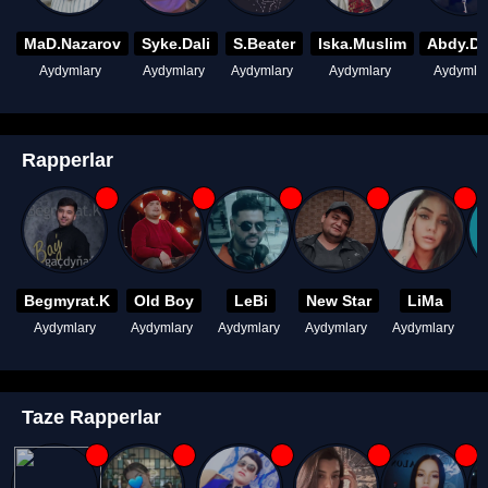
MaD.Nazarov
Syke.Dali
S.Beater
Iska.Muslim
Abdy.D
Aydymlary
Aydymlary
Aydymlary
Aydymlary
Aydymla
Rapperlar
Begmyrat.K
Old Boy
LeBi
New Star
LiMa
Aydymlary
Aydymlary
Aydymlary
Aydymlary
Aydymlary
A
Taze Rapperlar