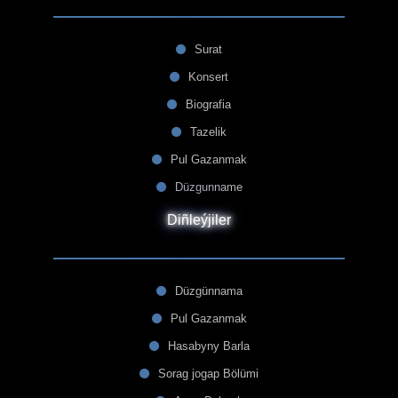
Surat
Konsert
Biografia
Tazelik
Pul Gazanmak
Düzgunname
Diñleýjiler
Düzgünnama
Pul Gazanmak
Hasabyny Barla
Sorag jogap Bölümi