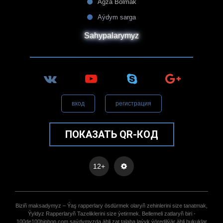
Agza Bolmak
Aýdym sarga
Sahypalarymyz
вход
регистрация
ПОКАЗАТЬ QR-КОД
12+
Biziñ maksadymyz – Ýaş rapperlary ösdürmek olaryñ zehinlerini size tanatmak,
Ýyldyz Rapperlaryñ Tazeliklerini size ýetirmek. Bellemeli zatlaryñ biri -
100de100hiphop.com saýdymyzda ähli zat talaba laýyk ýöredilýär ähli hukuklar