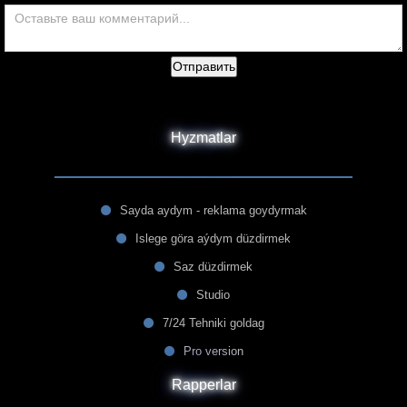
Отправить
Hyzmatlar
Sayda aydym - reklama goydyrmak
Islege göra aýdym düzdirmek
Saz düzdirmek
Studio
7/24 Tehniki goldag
Pro version
Rapperlar