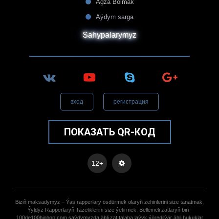
Agza Bolmak
Aýdym sarga
Sahypalarymyz
вход
регистрация
ПОКАЗАТЬ QR-КОД
12+
Biziñ maksadymyz – Ýaş rapperlary ösdürmek olaryñ zehinlerini size tanatmak,
Ýyldyz Rapperlaryñ Tazeliklerini size ýetirmek. Bellemeli zatlaryñ biri -
100de100hiphop.com saýdymyzda ähli zat talaba laýyk ýöredilýär ähli hukuklar