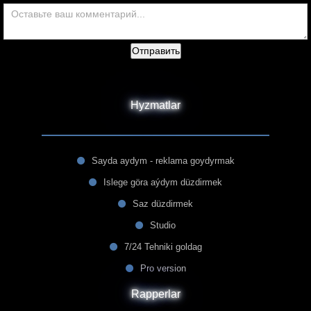
Отправить
Hyzmatlar
Sayda aydym - reklama goydyrmak
Islege göra aýdym düzdirmek
Saz düzdirmek
Studio
7/24 Tehniki goldag
Pro version
Rapperlar