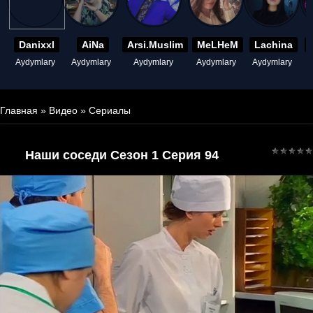
Danixxl
AiNa
Arsi.Muslim
MeLHeM
Lachina
Aydymlary
Aydymlary
Aydymlary
Aydymlary
Aydymlary
A
Главная
»
Видео
»
Сериалы
Наши соседи Сезон 1 Серия 94