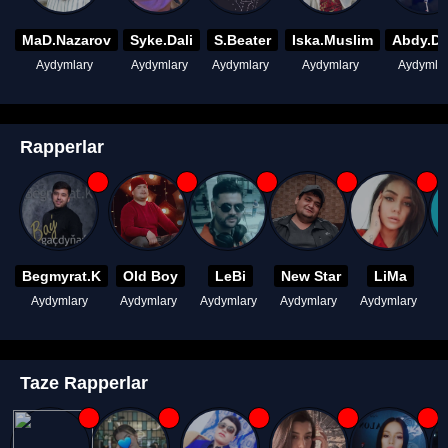
MaD.Nazarov
Syke.Dali
S.Beater
Iska.Muslim
Abdy.D
Aydymlary
Aydymlary
Aydymlary
Aydymlary
Aydymla
Rapperlar
Begmyrat.K
Old Boy
LeBi
New Star
LiMa
Aydymlary
Aydymlary
Aydymlary
Aydymlary
Aydymlary
A
Taze Rapperlar