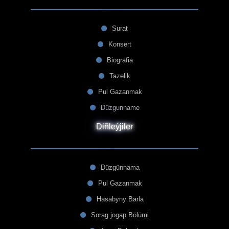
Surat
Konsert
Biografia
Tazelik
Pul Gazanmak
Düzgunname
Diñleýjiler
Düzgünnama
Pul Gazanmak
Hasabyny Barla
Sorag jogap Bölümi