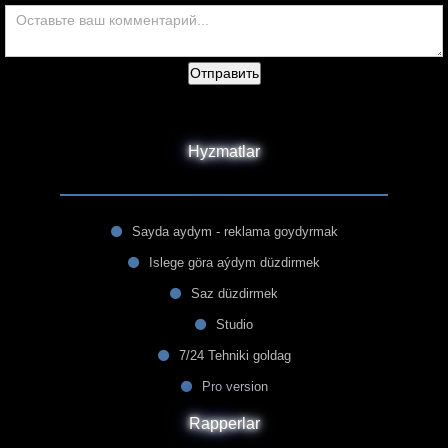
Отправить
Hyzmatlar
Sayda aydym - reklama goydyrmak
Islege göra aýdym düzdirmek
Saz düzdirmek
Studio
7/24 Tehniki goldag
Pro version
Rapperlar