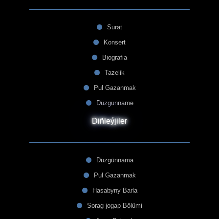
Surat
Konsert
Biografia
Tazelik
Pul Gazanmak
Düzgunname
Diñleýjiler
Düzgünnama
Pul Gazanmak
Hasabyny Barla
Sorag jogap Bölümi