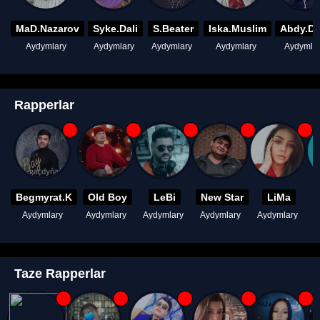
MaD.Nazarov
Syke.Dali
S.Beater
Iska.Muslim
Abdy.D
Aydymlary
Aydymlary
Aydymlary
Aydymlary
Aydymla
Rapperlar
Begmyrat.K
Old Boy
LeBi
New Star
LiMa
Aydymlary
Aydymlary
Aydymlary
Aydymlary
Aydymlary
A
Taze Rapperlar