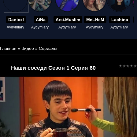
Danixxl
AiNa
Arsi.Muslim
MeLHeM
Lachina
Aydymlary
Aydymlary
Aydymlary
Aydymlary
Aydymlary
A
Главная
»
Видео
»
Сериалы
Наши соседи Сезон 1 Серия 60