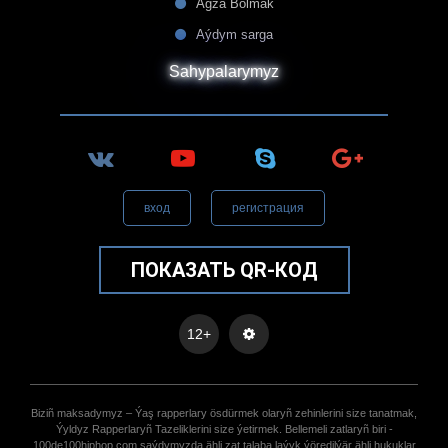
Agza Bolmak
Aýdym sarga
Sahypalarymyz
вход
регистрация
ПОКАЗАТЬ QR-КОД
12+
Biziñ maksadymyz – Ýaş rapperlary ösdürmek olaryñ zehinlerini size tanatmak,
Ýyldyz Rapperlaryñ Tazeliklerini size ýetirmek. Bellemeli zatlaryñ biri -
100de100hiphop.com saýdymyzda ähli zat talaba laýyk ýöredilýär ähli hukuklar