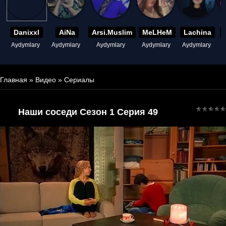
Danixxl
AiNa
Arsi.Muslim
MeLHeM
Lachina
Aydymlary
Aydymlary
Aydymlary
Aydymlary
Aydymlary
A
Главная
»
Видео
»
Сериалы
Наши соседи Сезон 1 Серия 49