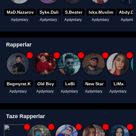
MaD.Nazarov
Syke.Dali
S.Beater
Iska.Muslim
Abdy.D
Aydymlary
Aydymlary
Aydymlary
Aydymlary
Aydymla
Rapperlar
Begmyrat.K
Old Boy
LeBi
New Star
LiMa
Aydymlary
Aydymlary
Aydymlary
Aydymlary
Aydymlary
A
Taze Rapperlar