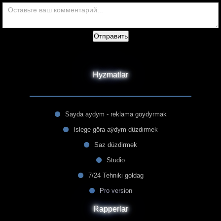
Отправить
Hyzmatlar
Sayda aydym - reklama goydyrmak
Islege göra aýdym düzdirmek
Saz düzdirmek
Studio
7/24 Tehniki goldag
Pro version
Rapperlar