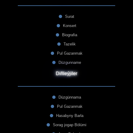
Surat
Konsert
Biografia
Tazelik
Pul Gazanmak
Düzgunname
Diñleýjiler
Düzgünnama
Pul Gazanmak
Hasabyny Barla
Sorag jogap Bölümi