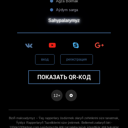
Agza Bolmak
Aýdym sarga
Sahypalarymyz
вход
регистрация
ПОКАЗАТЬ QR-КОД
12+
Biziñ maksadymyz – Ýaş rapperlary ösdürmek olaryñ zehinlerini size tanatmak,
Ýyldyz Rapperlaryñ Tazeliklerini size ýetirmek. Bellemeli zatlaryñ biri -
100de100hiphop.com saýdymyzda ähli zat talaba laýyk ýöredilýär ähli hukuklar