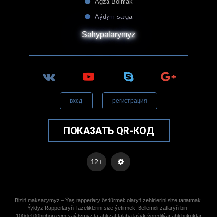
Agza Bolmak
Aýdym sarga
Sahypalarymyz
вход
регистрация
ПОКАЗАТЬ QR-КОД
12+
Biziñ maksadymyz – Ýaş rapperlary ösdürmek olaryñ zehinlerini size tanatmak,
Ýyldyz Rapperlaryñ Tazeliklerini size ýetirmek. Bellemeli zatlaryñ biri -
100de100hiphop.com saýdymyzda ähli zat talaba laýyk ýöredilýär ähli hukuklar