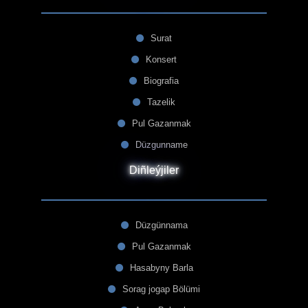
Surat
Konsert
Biografia
Tazelik
Pul Gazanmak
Düzgunname
Diñleýjiler
Düzgünnama
Pul Gazanmak
Hasabyny Barla
Sorag jogap Bölümi