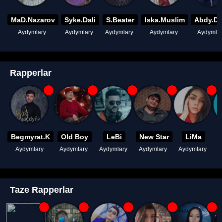
MaD.Nazarov
Syke.Dali
S.Beater
Iska.Muslim
Abdy.D
Aydymlary
Aydymlary
Aydymlary
Aydymlary
Aydymla
Rapperlar
Begmyrat.K
Old Boy
LeBi
New Star
LiMa
Aydymlary
Aydymlary
Aydymlary
Aydymlary
Aydymlary
A
Taze Rapperlar