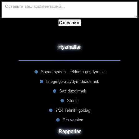
Отправить
Hyzmatlar
Sayda aydym - reklama goydyrmak
Islege göra aýdym düzdirmek
Saz düzdirmek
Studio
7/24 Tehniki goldag
Pro version
Rapperlar