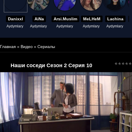
Danixxl
AiNa
Arsi.Muslim
MeLHeM
Lachina
Aydymlary
Aydymlary
Aydymlary
Aydymlary
Aydymlary
A
Главная
»
Видео
»
Сериалы
Наши соседи Сезон 2 Серия 10