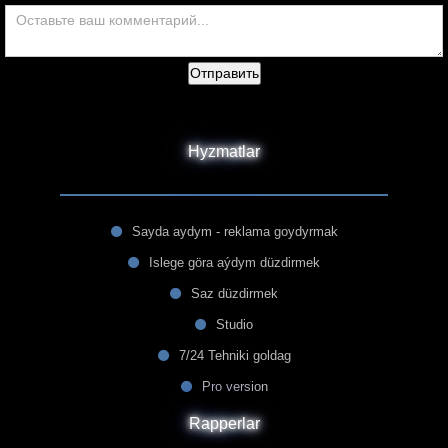
Отправить
Hyzmatlar
Sayda aydym - reklama goydyrmak
Islege göra aýdym düzdirmek
Saz düzdirmek
Studio
7/24 Tehniki goldag
Pro version
Rapperlar