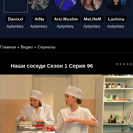
Danixxl
AiNa
Arsi.Muslim
MeLHeM
Lachina
Aydymlary
Aydymlary
Aydymlary
Aydymlary
Aydymlary
A
Главная
»
Видео
»
Сериалы
Наши соседи Сезон 1 Серия 96