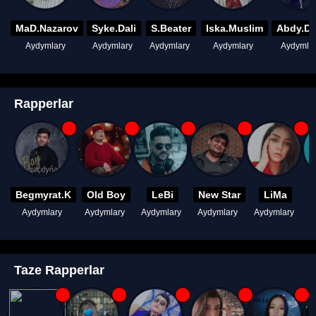
MaD.Nazarov
Syke.Dali
S.Beater
Iska.Muslim
Abdy.D
Aydymlary
Aydymlary
Aydymlary
Aydymlary
Aydymla
Rapperlar
Begmyrat.K
Old Boy
LeBi
New Star
LiMa
Aydymlary
Aydymlary
Aydymlary
Aydymlary
Aydymlary
A
Taze Rapperlar