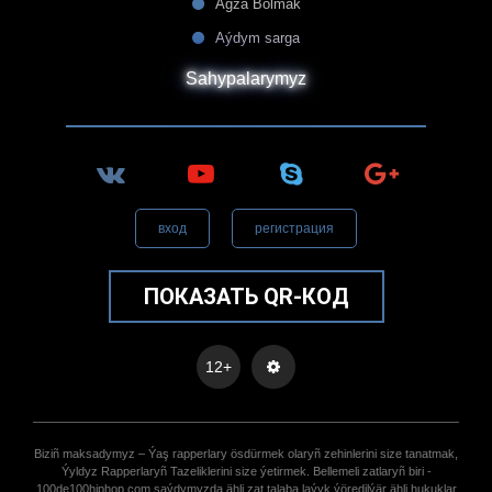
Agza Bolmak
Aýdym sarga
Sahypalarymyz
вход
регистрация
ПОКАЗАТЬ QR-КОД
12+
Biziñ maksadymyz – Ýaş rapperlary ösdürmek olaryñ zehinlerini size tanatmak,
Ýyldyz Rapperlaryñ Tazeliklerini size ýetirmek. Bellemeli zatlaryñ biri -
100de100hiphop.com saýdymyzda ähli zat talaba laýyk ýöredilýär ähli hukuklar