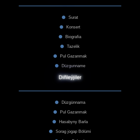
Surat
Konsert
Biografia
Tazelik
Pul Gazanmak
Düzgunname
Diñleýjiler
Düzgünnama
Pul Gazanmak
Hasabyny Barla
Sorag jogap Bölümi