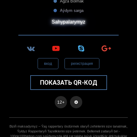
Agza Bolmak
Aýdym sarga
Sahypalarymyz
вход
регистрация
ПОКАЗАТЬ QR-КОД
12+
Biziñ maksadymyz – Ýaş rapperlary ösdürmek olaryñ zehinlerini size tanatmak,
Ýyldyz Rapperlaryñ Tazeliklerini size ýetirmek. Bellemeli zatlaryñ biri -
100de100hiphop.com saýdymyzda ähli zat talaba laýyk ýöredilýär ähli hukuklar