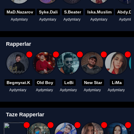
MaD.Nazarov
Syke.Dali
S.Beater
Iska.Muslim
Abdy.D
Aydymlary
Aydymlary
Aydymlary
Aydymlary
Aydymla
Rapperlar
Begmyrat.K
Old Boy
LeBi
New Star
LiMa
Aydymlary
Aydymlary
Aydymlary
Aydymlary
Aydymlary
A
Taze Rapperlar