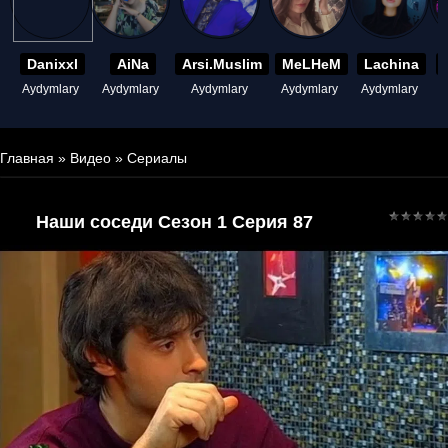
Danixxl
AiNa
Arsi.Muslim
MeLHeM
Lachina
Aydymlary
Aydymlary
Aydymlary
Aydymlary
Aydymlary
A
Главная
»
Видео
»
Сериалы
Наши соседи Сезон 1 Серия 87