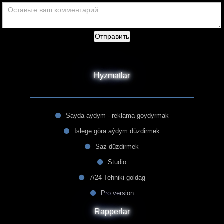
Отправить
Hyzmatlar
Sayda aydym - reklama goydyrmak
Islege göra aýdym düzdirmek
Saz düzdirmek
Studio
7/24 Tehniki goldag
Pro version
Rapperlar