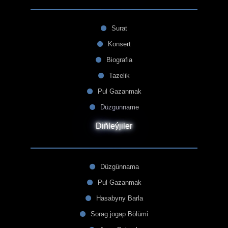
Surat
Konsert
Biografia
Tazelik
Pul Gazanmak
Düzgunname
Diñleýjiler
Düzgünnama
Pul Gazanmak
Hasabyny Barla
Sorag jogap Bölümi