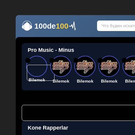
100de
100
Pro Music - Minus
26
26
26
26
26
Bilemok
Bilemok
Bilemok
Bilemok
Bile
Kone Rapperlar