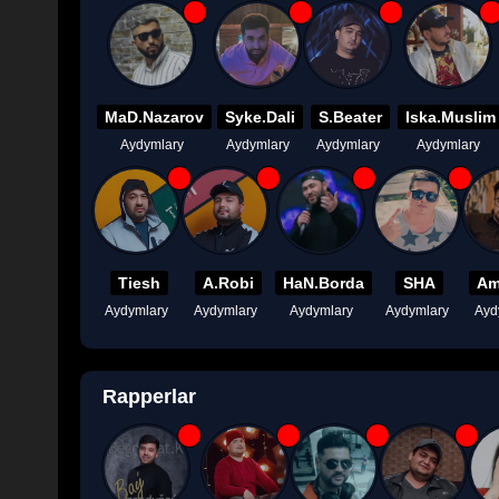
MaD.Nazarov
Syke.Dali
S.Beater
Iska.Muslim
Aydymlary
Aydymlary
Aydymlary
Aydymlary
Tiesh
A.Robi
HaN.Borda
SHA
Am
Aydymlary
Aydymlary
Aydymlary
Aydymlary
Ayd
Rapperlar