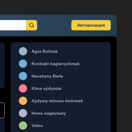
Авторизация
Agza Bolmak
Kontrakt baglanyshmak
Hasabyny Barla
Köne aýdymlar
Aýdymy minusa öwürmek
Howa maglumaty
Video