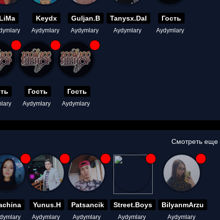
LiMa
Keydx
Guljan.B
Tanysx.Dal
Гость
dymlary
Aydymlary
Aydymlary
Aydymlary
Aydymlary
сть
Гость
Гость
lary
Aydymlary
Aydymlary
Смотреть еще
achina
Yunus.H
Patsancik
Street.Boys
BilyanmArzu
dymlary
Aydymlary
Aydymlary
Aydymlary
Aydymlary