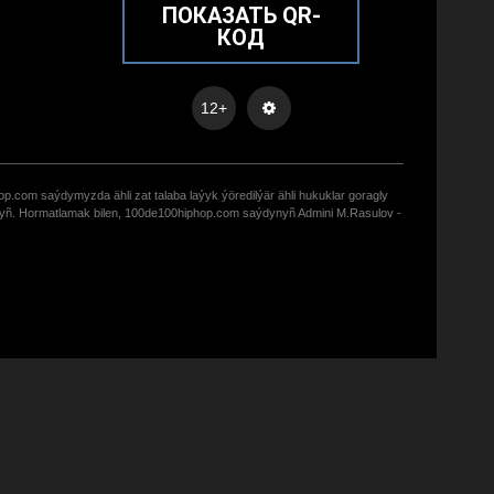
ПОКАЗАТЬ QR-
КОД
12+
op.com saýdymyzda ähli zat talaba laýyk ýöredilýär ähli hukuklar goragly
zyñ. Hormatlamak bilen, 100de100hiphop.com saýdynyñ Admini M.Rasulov -