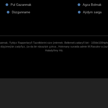
Pul Gazanmak
Agza Bolmak
Düzgunname
Aýdym sarga
tmak, Ýyldyz Rapperlaryñ Tazeliklerini size ýetirmek. Bellemeli zatlaryñ biri - 100de100hiph
de düşümeýän zadyñyz, ýa-da bir näsazlyk çyksa , Hokmany suratda admin M.Rasulov-a ýa
Haladyñmy Hä.
uCoz