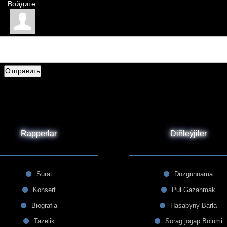
Войдите:
Отправить
Rapperlar
Diñleýjiler
Surat
Düzgünnama
Konsert
Pul Gazanmak
Biografia
Hasabyny Barla
Tazelik
Sorag jogap Bölümi