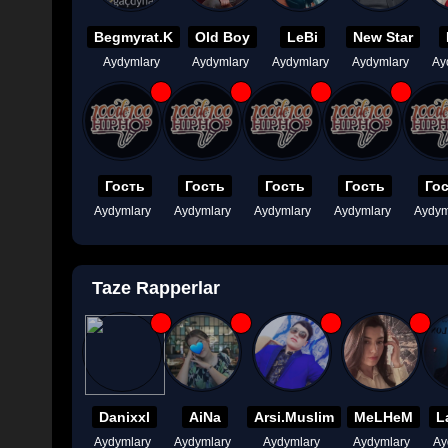
Begmyrat.K
Old Boy
LeBi
New Star
Aydymlary
Aydymlary
Aydymlary
Aydymlary
Ay
Гость
Гость
Гость
Гость
Го
Aydymlary
Aydymlary
Aydymlary
Aydymlary
Aydym
Taze Rapperlar
Danixxl
AiNa
Arsi.Muslim
MeLHeM
L
Aydymlary
Aydymlary
Aydymlary
Aydymlary
Ay