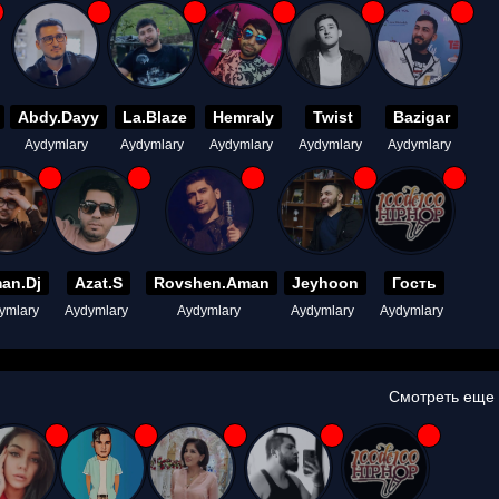
Abdy.Dayy
La.Blaze
Hemraly
Twist
Bazigar
Aydymlary
Aydymlary
Aydymlary
Aydymlary
Aydymlary
an.Dj
Azat.S
Rovshen.Aman
Jeyhoon
Гость
ymlary
Aydymlary
Aydymlary
Aydymlary
Aydymlary
Смотреть еще