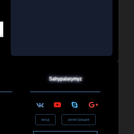
Sahypalarymyz
вход
регистрация