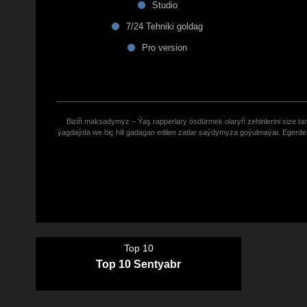
Studio
7/24 Tehniki goldag
Pro version
Biziñ maksadymyz – Ýaş rapperlary ösdürmek olaryñ zehinlerini size tana
ýagdaýda we hiç hili gadagan edilen zatlar saýdymyza goýulmaýar. Eger
Top 10
Top 10 Sentyabr