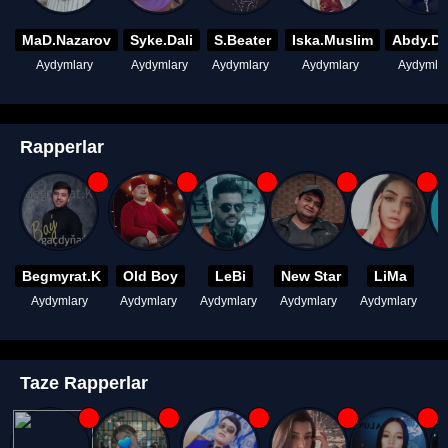
MaD.Nazarov
Syke.Dali
S.Beater
Iska.Muslim
Abdy.D
Aydymlary
Aydymlary
Aydymlary
Aydymlary
Aydymla
Rapperlar
Begmyrat.K
Old Boy
LeBi
New Star
LiMa
Aydymlary
Aydymlary
Aydymlary
Aydymlary
Aydymlary
A
Taze Rapperlar