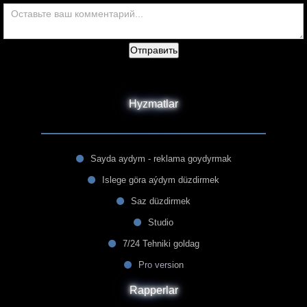
Отправить
Hyzmatlar
Sayda aydym - reklama goydyrmak
Islege göra aýdym düzdirmek
Saz düzdirmek
Studio
7/24 Tehniki goldag
Pro version
Rapperlar