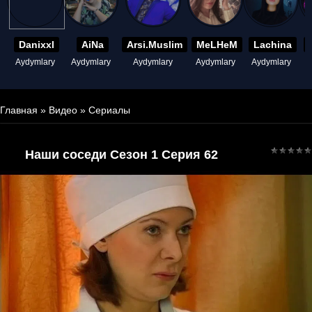
Danixxl
AiNa
Arsi.Muslim
MeLHeM
Lachina
Aydymlary
Aydymlary
Aydymlary
Aydymlary
Aydymlary
A
Главная
»
Видео
»
Сериалы
Наши соседи Сезон 1 Серия 62