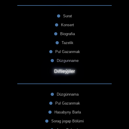
Surat
Konsert
Biografia
Tazelik
Pul Gazanmak
Düzgunname
Diñleýjiler
Düzgünnama
Pul Gazanmak
Hasabyny Barla
Sorag jogap Bölümi