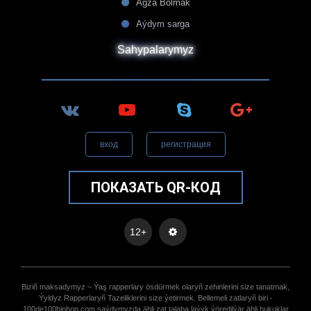
Agza Bolmak
Aýdym sarga
Sahypalarymyz
вход
регистрация
ПОКАЗАТЬ QR-КОД
12+
Biziñ maksadymyz – Ýaş rapperlary ösdürmek olaryñ zehinlerini size tanatmak,
Ýyldyz Rapperlaryñ Tazeliklerini size ýetirmek. Bellemeli zatlaryñ biri -
100de100hiphop.com saýdymyzda ähli zat talaba laýyk ýöredilýär ähli hukuklar