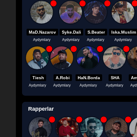
MaD.Nazarov
Syke.Dali
S.Beater
Iska.Muslim
Aydymlary
Aydymlary
Aydymlary
Aydymlary
Tiesh
A.Robi
HaN.Borda
SHA
Am
Aydymlary
Aydymlary
Aydymlary
Aydymlary
Ayd
Rapperlar