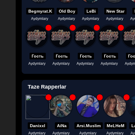
Begmyrat.K
Old Boy
LeBi
New Star
Aydymlary
Aydymlary
Aydymlary
Aydymlary
Ay
Гость
Гость
Гость
Гость
Го
Aydymlary
Aydymlary
Aydymlary
Aydymlary
Aydym
Taze Rapperlar
Danixxl
AiNa
Arsi.Muslim
MeLHeM
L
Aydymlary
Aydymlary
Aydymlary
Aydymlary
Ay