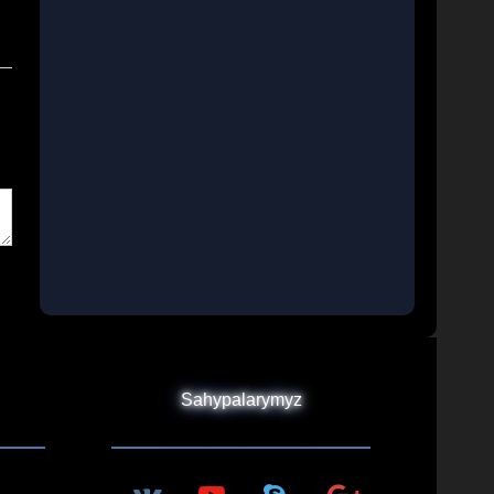
Sahypalarymyz