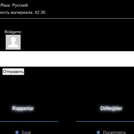
Язык
: Русский
ность материала
: 42:36
Войдите:
Отправить
Rapperlar
Diñleýjiler
Surat
Düzgünnama