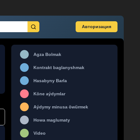
Авторизация
Agza Bolmak
Kontrakt baglanyshmak
Hasabyny Barla
Köne aýdymlar
Aýdymy minusa öwürmek
Howa maglumaty
Video