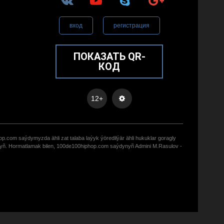
вход
регистрация
ПОКАЗАТЬ QR-
КОД
12+
op.com saýdymyzda ähli zat talaba laýyk ýöredilýär ähli hukuklar goragly
zyñ. Hormatlamak bilen, 100de100hiphop.com saýdynyñ Admini M.Rasulov -