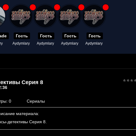
ade
Гость
Гость
Гость
Гость
ry
Aydymlary
Aydymlary
Aydymlary
Aydymlary
ективы Серия 8
2:36
тры
: 0
Сериалы
исание материала
:
нсы-детективы Серия 8.