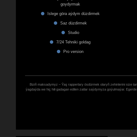
goydyrmak
Islege göra aýdym düzdirmek
Saz düzdirmek
Studio
7/24 Tehniki goldag
Pro version
Biziñ maksadymyz – Ýaş rapperlary ösdürmek olaryñ zehinlerini size tana
ýagdaýda we hiç hili gadagan edilen zatlar saýdymyza goýulmaýar. Eger