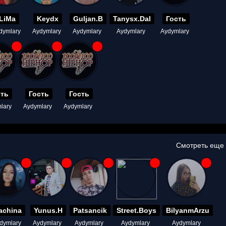
LiMa
Keydx
Guljan.B
Tanysx.Dal
Гость
dymlary
Aydymlary
Aydymlary
Aydymlary
Aydymlary
сть
Гость
Гость
lary
Aydymlary
Aydymlary
Смотреть еще
achina
Yunus.H
Patsancik
Street.Boys
BilyanmArzu
dymlary
Aydymlary
Aydymlary
Aydymlary
Aydymlary