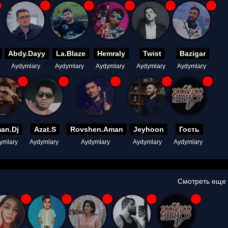
Abdy.Dayy
La.Blaze
Hemraly
Twist
Bazigar
Aydymlary
Aydymlary
Aydymlary
Aydymlary
Aydymlary
an.Dj
Azat.S
Rovshen.Aman
Jeyhoon
Гость
ymlary
Aydymlary
Aydymlary
Aydymlary
Aydymlary
Смотреть еще