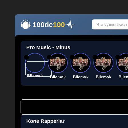
100de
100
Pro Music - Minus
26
26
26
26
26
Bilemok
Bilemok
Bilemok
Bilemok
Bile
Kone Rapperlar