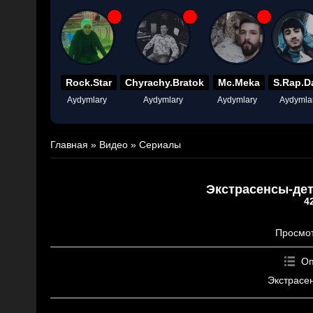
Rock.Star
Chyrachy.Bratok
Mc.Meka
S.Rap.D
Aydymlary
Aydymlary
Aydymlary
Aydymla
Главная
»
Видео
»
Сериалы
Экстрасенсы-дет
4
Просмо
Оп
Экстрасе