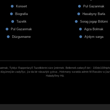
Konsert
Pul Gazanmak
Biografia
Hasabyny Barla
Tazelik
Sorag jogap Bölümi
Pul Gazanmak
Agza Bolmak
Düzgunname
Aýdym sarga
tmak, Ýyldyz Rapperlaryñ Tazeliklerini size ýetirmek. Bellemeli zatlaryñ biri - 100de100hiph
de düşümeýän zadyñyz, ýa-da bir näsazlyk çyksa , Hokmany suratda admin M.Rasulov-a ýa
Haladyñmy Hä.
uCoz