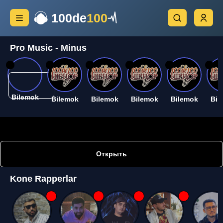
100de
100
Pro Music - Minus
26
26
26
26
26
26
Bilemok
Bilemok
Bilemok
Bilemok
Bilemok
Bil
Открыть
Kone Rapperlar