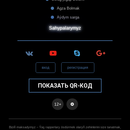
Agza Bolmak
Aýdym sarga
Sahypalarymyz
вход
регистрация
ПОКАЗАТЬ QR-КОД
12+
Biziñ maksadymyz – Ýaş rapperlary ösdürmek olaryñ zehinlerini size tanatmak,