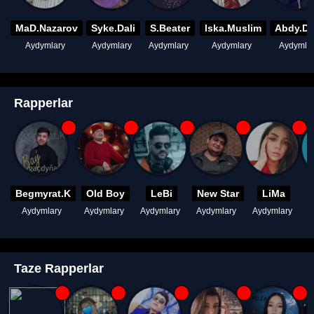
MaD.Nazarov
Syke.Dali
S.Beater
Iska.Muslim
Abdy.D
Aydymlary
Aydymlary
Aydymlary
Aydymlary
Aydymla
Rapperlar
Begmyrat.K
Old Boy
LeBi
New Star
LiMa
Aydymlary
Aydymlary
Aydymlary
Aydymlary
Aydymlary
A
Taze Rapperlar