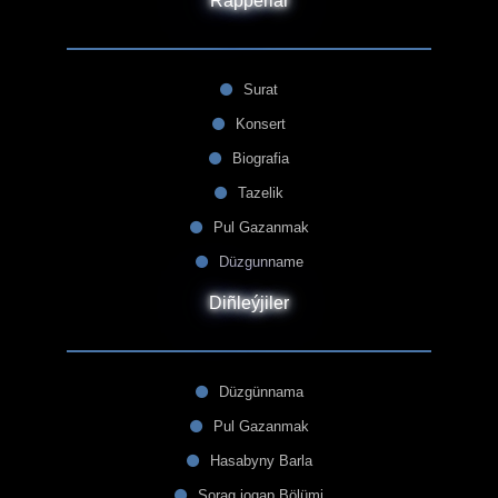
Rapperlar
Surat
Konsert
Biografia
Tazelik
Pul Gazanmak
Düzgunname
Diñleýjiler
Düzgünnama
Pul Gazanmak
Hasabyny Barla
Sorag jogap Bölümi