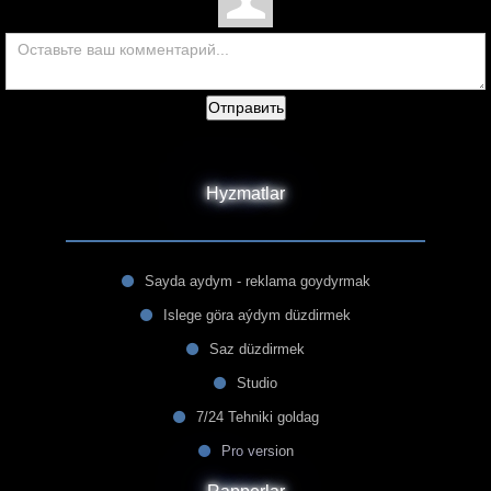
Отправить
Hyzmatlar
Sayda aydym - reklama goydyrmak
Islege göra aýdym düzdirmek
Saz düzdirmek
Studio
7/24 Tehniki goldag
Pro version