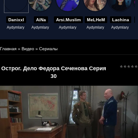
Danixxl
AiNa
Arsi.Muslim
MeLHeM
Lachina
Aydymlary
Aydymlary
Aydymlary
Aydymlary
Aydymlary
A
Главная
»
Видео
»
Сериалы
Острог. Дело Федора Сеченова Серия
30