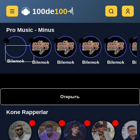
100de
100
Pro Music - Minus
26
26
26
26
26
26
Bilemok
Bilemok
Bilemok
Bilemok
Bilemok
Bil
Открыть
Kone Rapperlar