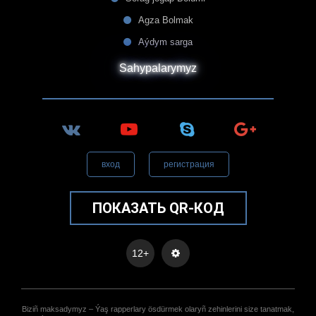
Agza Bolmak
Aýdym sarga
Sahypalarymyz
вход
регистрация
ПОКАЗАТЬ QR-КОД
12+
Biziñ maksadymyz – Ýaş rapperlary ösdürmek olaryñ zehinlerini size tanatmak,