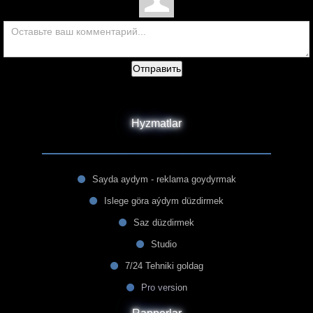
Отправить
Hyzmatlar
Sayda aydym - reklama goydyrmak
Islege göra aýdym düzdirmek
Saz düzdirmek
Studio
7/24 Tehniki goldag
Pro version