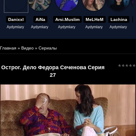
Danixxl
AiNa
Arsi.Muslim
MeLHeM
Lachina
Aydymlary
Aydymlary
Aydymlary
Aydymlary
Aydymlary
A
Главная
»
Видео
»
Сериалы
Острог. Дело Федора Сеченова Серия
27