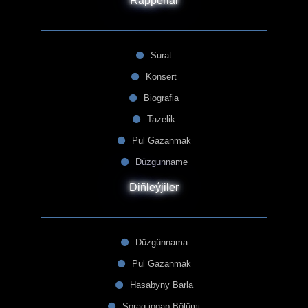
Rapperlar
Surat
Konsert
Biografia
Tazelik
Pul Gazanmak
Düzgunname
Diñleýjiler
Düzgünnama
Pul Gazanmak
Hasabyny Barla
Sorag jogap Bölümi