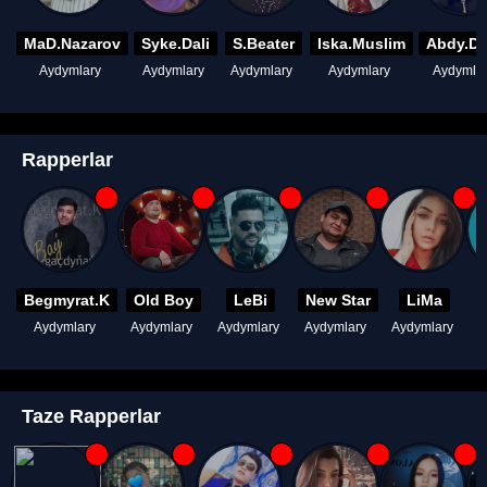
MaD.Nazarov
Syke.Dali
S.Beater
Iska.Muslim
Abdy.D
Aydymlary
Aydymlary
Aydymlary
Aydymlary
Aydymla
Rapperlar
Begmyrat.K
Old Boy
LeBi
New Star
LiMa
Aydymlary
Aydymlary
Aydymlary
Aydymlary
Aydymlary
A
Taze Rapperlar