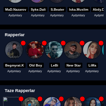
MaD.Nazarov
Syke.Dali
S.Beater
Iska.Muslim
Abdy.D
Aydymlary
Aydymlary
Aydymlary
Aydymlary
Aydymla
Rapperlar
Begmyrat.K
Old Boy
LeBi
New Star
LiMa
Aydymlary
Aydymlary
Aydymlary
Aydymlary
Aydymlary
A
Taze Rapperlar