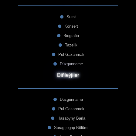
Surat
Konsert
Biografia
Tazelik
Pul Gazanmak
Düzgunname
Diñleýjiler
Düzgünnama
Pul Gazanmak
Hasabyny Barla
Sorag jogap Bölümi