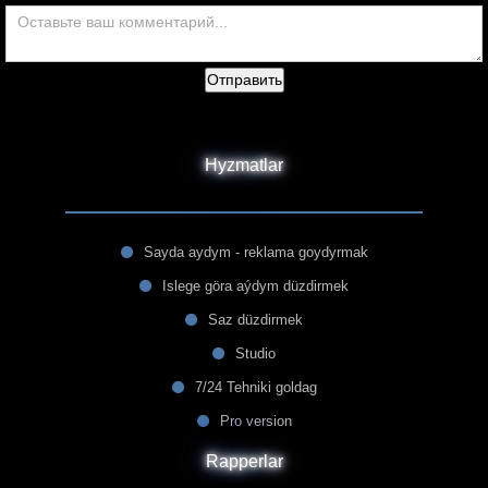
Отправить
Hyzmatlar
Sayda aydym - reklama goydyrmak
Islege göra aýdym düzdirmek
Saz düzdirmek
Studio
7/24 Tehniki goldag
Pro version
Rapperlar