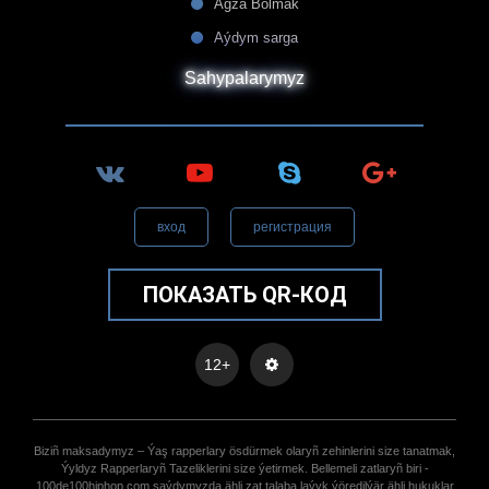
Agza Bolmak
Aýdym sarga
Sahypalarymyz
вход
регистрация
ПОКАЗАТЬ QR-КОД
12+
Biziñ maksadymyz – Ýaş rapperlary ösdürmek olaryñ zehinlerini size tanatmak,
Ýyldyz Rapperlaryñ Tazeliklerini size ýetirmek. Bellemeli zatlaryñ biri -
100de100hiphop.com saýdymyzda ähli zat talaba laýyk ýöredilýär ähli hukuklar