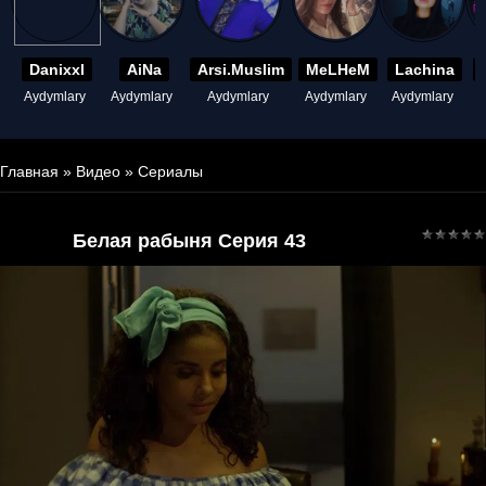
Danixxl
AiNa
Arsi.Muslim
MeLHeM
Lachina
Aydymlary
Aydymlary
Aydymlary
Aydymlary
Aydymlary
A
Главная
»
Видео
»
Сериалы
Белая рабыня Серия 43