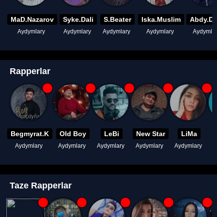
MaD.Nazarov
Syke.Dali
S.Beater
Iska.Muslim
Abdy.D
Aydymlary
Aydymlary
Aydymlary
Aydymlary
Aydymla
Rapperlar
Begmyrat.K
Old Boy
LeBi
New Star
LiMa
Aydymlary
Aydymlary
Aydymlary
Aydymlary
Aydymlary
A
Taze Rapperlar