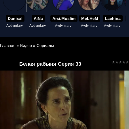
Danixxl
AiNa
Arsi.Muslim
MeLHeM
Lachina
Aydymlary
Aydymlary
Aydymlary
Aydymlary
Aydymlary
A
Главная
»
Видео
»
Сериалы
Белая рабыня Серия 33