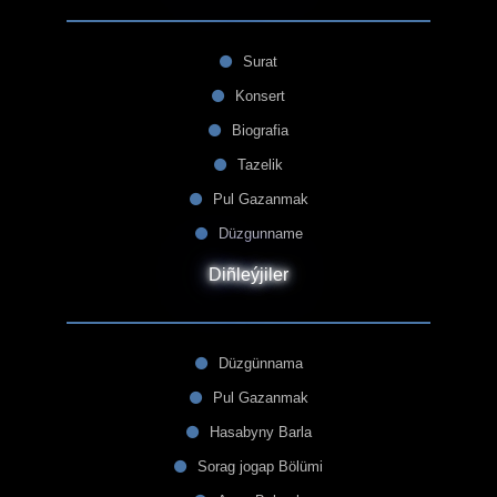
Surat
Konsert
Biografia
Tazelik
Pul Gazanmak
Düzgunname
Diñleýjiler
Düzgünnama
Pul Gazanmak
Hasabyny Barla
Sorag jogap Bölümi