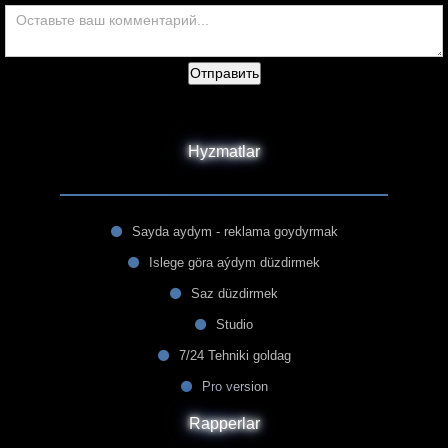
Отправить
Hyzmatlar
Sayda aydym - reklama goydyrmak
Islege göra aýdym düzdirmek
Saz düzdirmek
Studio
7/24 Tehniki goldag
Pro version
Rapperlar