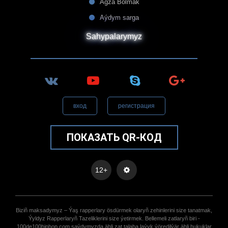
Agza Bolmak
Aýdym sarga
Sahypalarymyz
вход
регистрация
ПОКАЗАТЬ QR-КОД
12+
Biziñ maksadymyz – Ýaş rapperlary ösdürmek olaryñ zehinlerini size tanatmak,
Ýyldyz Rapperlaryñ Tazeliklerini size ýetirmek. Bellemeli zatlaryñ biri -
100de100hiphop.com saýdymyzda ähli zat talaba laýyk ýöredilýär ähli hukuklar