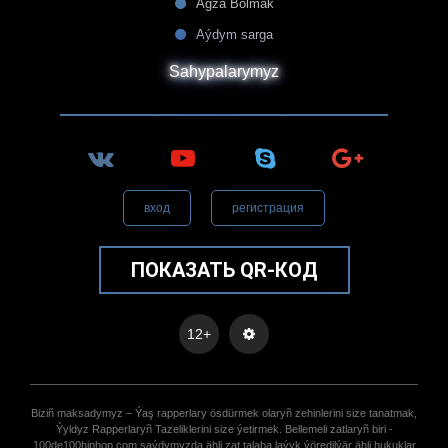
Agza Bolmak
Aýdym sarga
Sahypalarymyz
вход
регистрация
ПОКАЗАТЬ QR-КОД
12+
Biziñ maksadymyz – Ýaş rapperlary ösdürmek olaryñ zehinlerini size tanatmak,
Ýyldyz Rapperlaryñ Tazeliklerini size ýetirmek. Bellemeli zatlaryñ biri -
100de100hiphop.com saýdymyzda ähli zat talaba laýyk ýöredilýär ähli hukuklar