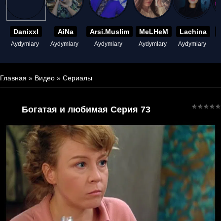
Danixxl
AiNa
Arsi.Muslim
MeLHeM
Lachina
Aydymlary
Aydymlary
Aydymlary
Aydymlary
Aydymlary
A
Главная
»
Видео
»
Сериалы
Богатая и любимая Серия 73