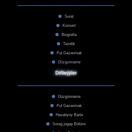
Surat
Konsert
Biografia
Tazelik
Pul Gazanmak
Düzgunname
Diñleýjiler
Düzgünnama
Pul Gazanmak
Hasabyny Barla
Sorag jogap Bölümi