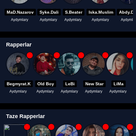
MaD.Nazarov
Syke.Dali
S.Beater
Iska.Muslim
Abdy.D
Aydymlary
Aydymlary
Aydymlary
Aydymlary
Aydymla
Rapperlar
Begmyrat.K
Old Boy
LeBi
New Star
LiMa
Aydymlary
Aydymlary
Aydymlary
Aydymlary
Aydymlary
A
Taze Rapperlar