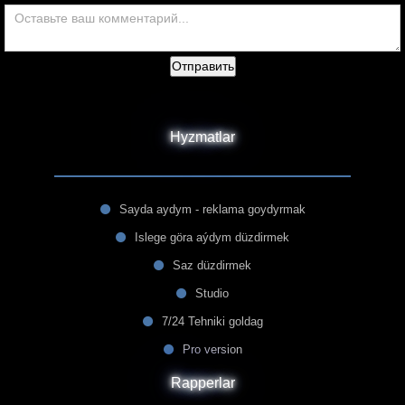
Отправить
Hyzmatlar
Sayda aydym - reklama goydyrmak
Islege göra aýdym düzdirmek
Saz düzdirmek
Studio
7/24 Tehniki goldag
Pro version
Rapperlar