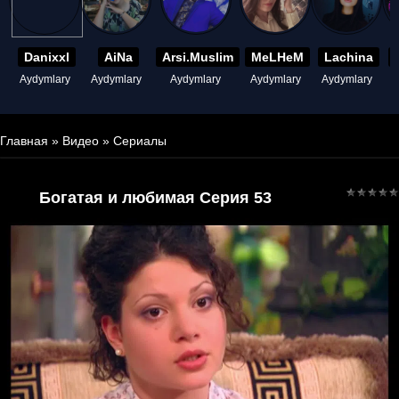
Danixxl
AiNa
Arsi.Muslim
MeLHeM
Lachina
Aydymlary
Aydymlary
Aydymlary
Aydymlary
Aydymlary
A
Главная
»
Видео
»
Сериалы
Богатая и любимая Серия 53