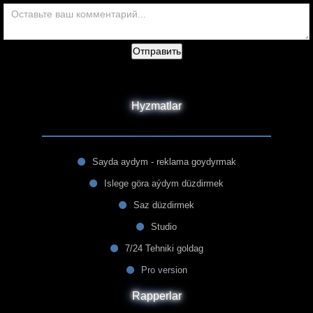
Отправить
Hyzmatlar
Sayda aydym - reklama goydyrmak
Islege göra aýdym düzdirmek
Saz düzdirmek
Studio
7/24 Tehniki goldag
Pro version
Rapperlar