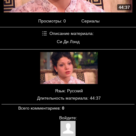
44:37
Просмотры
: 0
Сериалы
Описание материала
:
Си Ди Лэнд
Язык
: Русский
Длительность материала
: 44:37
Всего комментариев
:
0
Войдите: