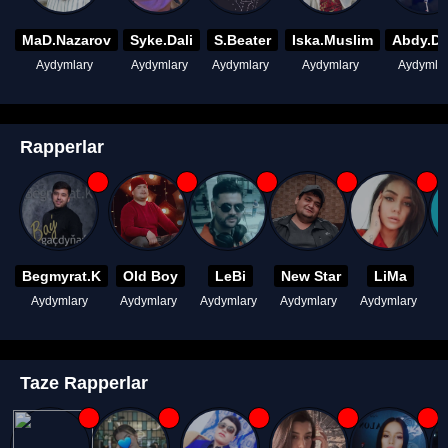
MaD.Nazarov
Syke.Dali
S.Beater
Iska.Muslim
Abdy.D
Aydymlary
Aydymlary
Aydymlary
Aydymlary
Aydymla
Rapperlar
Begmyrat.K
Old Boy
LeBi
New Star
LiMa
Aydymlary
Aydymlary
Aydymlary
Aydymlary
Aydymlary
A
Taze Rapperlar