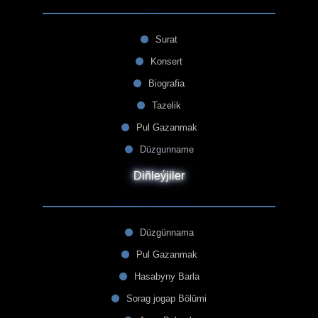
Surat
Konsert
Biografia
Tazelik
Pul Gazanmak
Düzgunname
Diñleýjiler
Düzgünnama
Pul Gazanmak
Hasabyny Barla
Sorag jogap Bölümi