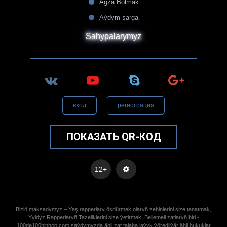
Agza Bolmak
Aýdym sarga
Sahypalarymyz
вход
регистрация
ПОКАЗАТЬ QR-КОД
12+
Biziñ maksadymyz – Ýaş rapperlary ösdürmek olaryñ zehinlerini size tanatmak,
Ýyldyz Rapperlaryñ Tazeliklerini size ýetirmek. Bellemeli zatlaryñ biri -
100de100hiphop.com saýdymyzda ähli zat talaba laýyk ýöredilýär ähli hukuklar