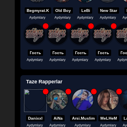
Begmyrat.K
Old Boy
LeBi
New Star
Aydymlary
Aydymlary
Aydymlary
Aydymlary
Ay
Гость
Гость
Гость
Гость
Го
Aydymlary
Aydymlary
Aydymlary
Aydymlary
Aydym
Taze Rapperlar
Danixxl
AiNa
Arsi.Muslim
MeLHeM
L
Aydymlary
Aydymlary
Aydymlary
Aydymlary
Ay