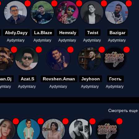
Abdy.Dayy
La.Blaze
Hemraly
Twist
Bazigar
Aydymlary
Aydymlary
Aydymlary
Aydymlary
Aydymlary
an.Dj
Azat.S
Rovshen.Aman
Jeyhoon
Гость
ymlary
Aydymlary
Aydymlary
Aydymlary
Aydymlary
Смотреть еще