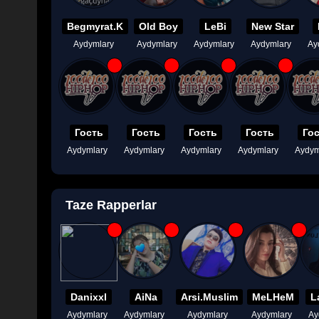
Begmyrat.K
Old Boy
LeBi
New Star
Aydymlary
Aydymlary
Aydymlary
Aydymlary
Ay
Гость
Гость
Гость
Гость
Го
Aydymlary
Aydymlary
Aydymlary
Aydymlary
Aydym
Taze Rapperlar
Danixxl
AiNa
Arsi.Muslim
MeLHeM
L
Aydymlary
Aydymlary
Aydymlary
Aydymlary
Ay