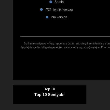
Studio
7/24 Tehniki goldag
Pro version
Biziñ maksadymyz – Ýaş rapperlary ösdürmek olaryñ zehinlerini size tana
ýagdaýda we hiç hili gadagan edilen zatlar saýdymyza goýulmaýar. Eger
Top 10
Top 10 Sentyabr