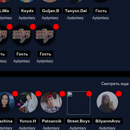
LiMa
Keydx
Guljan.B
Tanysx.Dal
Гость
dymlary
Aydymlary
Aydymlary
Aydymlary
Aydymlary
сть
Гость
Гость
lary
Aydymlary
Aydymlary
Смотреть еще
achina
Yunus.H
Patsancik
Street.Boys
BilyanmArzu
dymlary
Aydymlary
Aydymlary
Aydymlary
Aydymlary