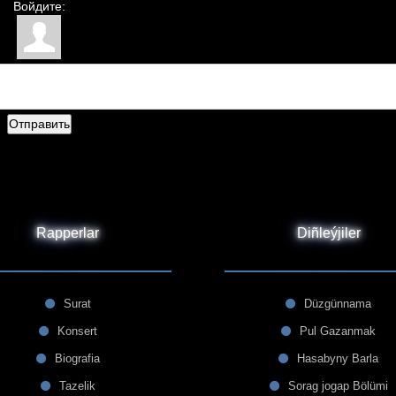
Войдите:
Отправить
Rapperlar
Diñleýjiler
Surat
Düzgünnama
Konsert
Pul Gazanmak
Biografia
Hasabyny Barla
Tazelik
Sorag jogap Bölümi