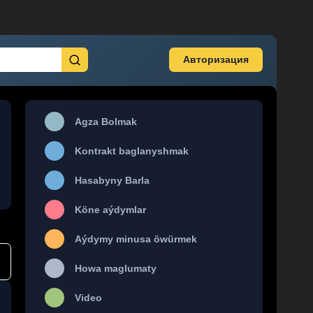
Авторизация
Agza Bolmak
Kontrakt baglanyshmak
Hasabyny Barla
Köne aýdymlar
Aýdymy minusa öwürmek
Howa maglumaty
Video