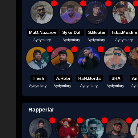
MaD.Nazarov
Syke.Dali
S.Beater
Iska.Muslim
Aydymlary
Aydymlary
Aydymlary
Aydymlary
Tiesh
A.Robi
HaN.Borda
SHA
Am
Aydymlary
Aydymlary
Aydymlary
Aydymlary
Ayd
Rapperlar