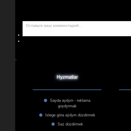
Hyzmatlar
Sayda aydym - reklama
goydyrmak
Islege göra aýdym düzdirmek
Saz düzdirmek