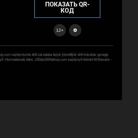
ПОКАЗАТЬ QR-
КОД
12+
op.com saýdymyzda ähli zat talaba laýyk ýöredilýär ähli hukuklar goragly
zyñ. Hormatlamak bilen, 100de100hiphop.com saýdynyñ Admini M.Rasulov -