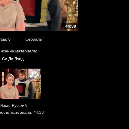
44:38
тры
: 0
Сериалы
исание материала
:
Си Ди Лэнд
Язык
: Русский
ность материала
: 44:38