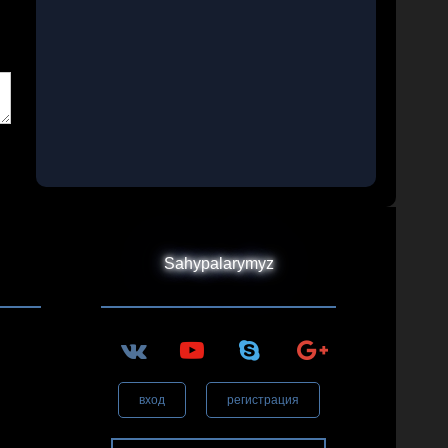
Sahypalarymyz
вход
регистрация