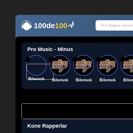
100de
100
Pro Music - Minus
26
26
26
26
26
Bilemok
Bilemok
Bilemok
Bilemok
Bile
Kone Rapperlar