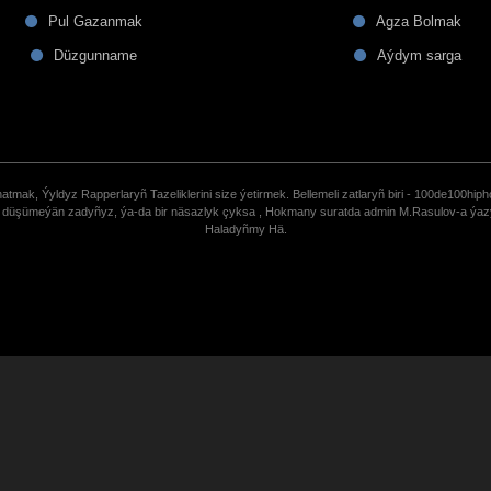
Pul Gazanmak
Agza Bolmak
Düzgunname
Aýdym sarga
tmak, Ýyldyz Rapperlaryñ Tazeliklerini size ýetirmek. Bellemeli zatlaryñ biri - 100de100hiph
de düşümeýän zadyñyz, ýa-da bir näsazlyk çyksa , Hokmany suratda admin M.Rasulov-a ýa
Haladyñmy Hä.
uCoz