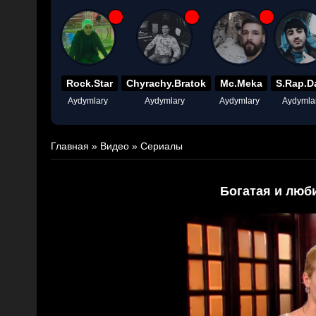
Rock.Star
Chyrachy.Bratok
Mc.Meka
S.Rap.D
Aydymlary
Aydymlary
Aydymlary
Aydymla
Главная
»
Видео
»
Сериалы
Богатая и люб