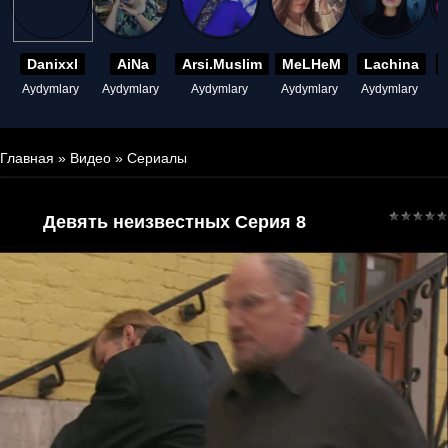
Danixxl
AiNa
Arsi.Muslim
MeLHeM
Lachina
Aydymlary
Aydymlary
Aydymlary
Aydymlary
Aydymlary
A
Главная
»
Видео
»
Сериалы
Девять неизвестных Серия 8