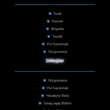
Surat
Konsert
Biografia
Tazelik
Pul Gazanmak
Düzgunname
Diñleýjiler
Düzgünnama
Pul Gazanmak
Hasabyny Barla
Sorag jogap Bölümi