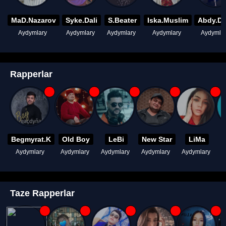
MaD.Nazarov
Syke.Dali
S.Beater
Iska.Muslim
Abdy.D
Aydymlary
Aydymlary
Aydymlary
Aydymlary
Aydymla
Rapperlar
Begmyrat.K
Old Boy
LeBi
New Star
LiMa
Aydymlary
Aydymlary
Aydymlary
Aydymlary
Aydymlary
A
Taze Rapperlar