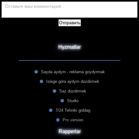
Отправить
Hyzmatlar
Sayda aydym - reklama goydyrmak
Islege göra aýdym düzdirmek
Saz düzdirmek
Studio
7/24 Tehniki goldag
Pro version
Rapperlar