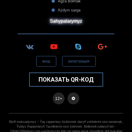
Agza Bolmak
Aýdym sarga
Sahypalarymyz
вход
регистрация
ПОКАЗАТЬ QR-КОД
12+
Biziñ maksadymyz – Ýaş rapperlary ösdürmek olaryñ zehinlerini size tanatmak,
Ýyldyz Rapperlaryñ Tazeliklerini size ýetirmek. Bellemeli zatlaryñ biri -
100de100hiphop.com saýdymyzda ähli zat talaba laýyk ýöredilýär ähli hukuklar