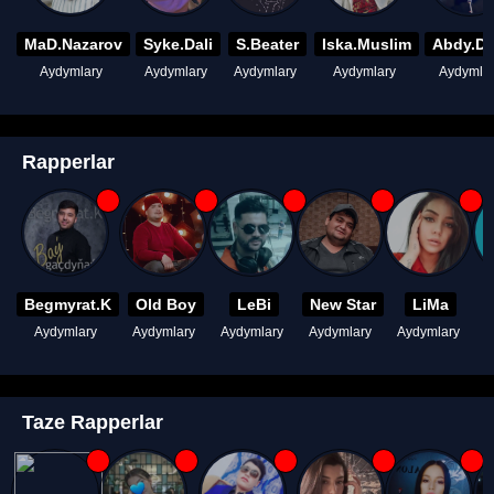
MaD.Nazarov
Syke.Dali
S.Beater
Iska.Muslim
Abdy.D
Aydymlary
Aydymlary
Aydymlary
Aydymlary
Aydymla
Rapperlar
Begmyrat.K
Old Boy
LeBi
New Star
LiMa
Aydymlary
Aydymlary
Aydymlary
Aydymlary
Aydymlary
A
Taze Rapperlar