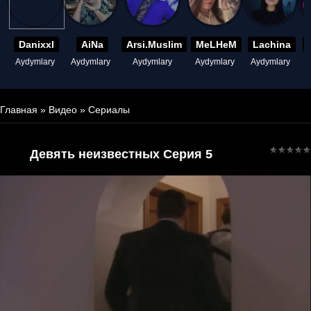
Danixxl
AiNa
Arsi.Muslim
MeLHeM
Lachina
Aydymlary
Aydymlary
Aydymlary
Aydymlary
Aydymlary
A
Главная
»
Видео
»
Сериалы
Девять неизвестных Серия 5