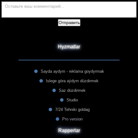
Отправить
Hyzmatlar
Sayda aydym - reklama goydyrmak
Islege göra aýdym düzdirmek
Saz düzdirmek
Studio
7/24 Tehniki goldag
Pro version
Rapperlar