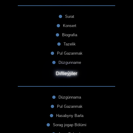
Surat
Konsert
Biografia
Tazelik
Pul Gazanmak
Düzgunname
Diñleýjiler
Düzgünnama
Pul Gazanmak
Hasabyny Barla
Sorag jogap Bölümi