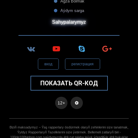
Agza Bolmak
Aýdym sarga
Sahypalarymyz
вход
регистрация
ПОКАЗАТЬ QR-КОД
12+
Biziñ maksadymyz – Ýaş rapperlary ösdürmek olaryñ zehinlerini size tanatmak,
Ýyldyz Rapperlaryñ Tazeliklerini size ýetirmek. Bellemeli zatlaryñ biri -
100de100hiphop.com saýdymyzda ähli zat talaba laýyk ýöredilýär ähli hukuklar