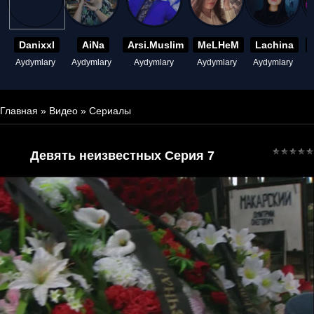
Danixxl
AiNa
Arsi.Muslim
MeLHeM
Lachina
Aydymlary
Aydymlary
Aydymlary
Aydymlary
Aydymlary
A
Главная
»
Видео
»
Сериалы
Девять неизвестных Серия 7