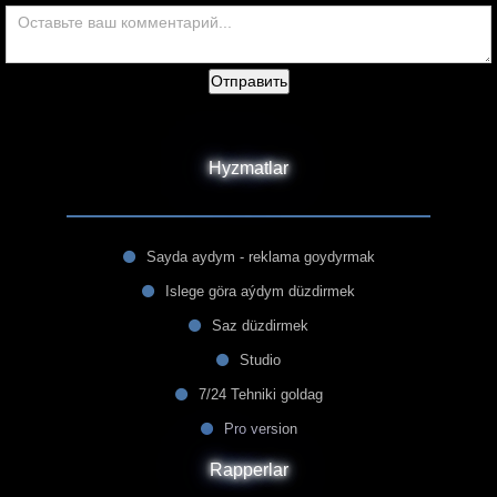
Отправить
Hyzmatlar
Sayda aydym - reklama goydyrmak
Islege göra aýdym düzdirmek
Saz düzdirmek
Studio
7/24 Tehniki goldag
Pro version
Rapperlar