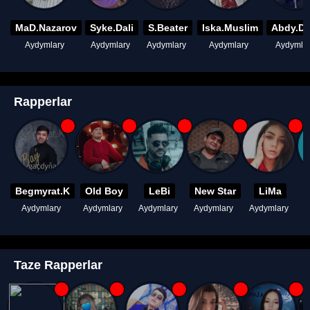
MaD.Nazarov
Syke.Dali
S.Beater
Iska.Muslim
Abdy.D
Aydymlary
Aydymlary
Aydymlary
Aydymlary
Aydymla
Rapperlar
Begmyrat.K
Old Boy
LeBi
New Star
LiMa
Aydymlary
Aydymlary
Aydymlary
Aydymlary
Aydymlary
A
Taze Rapperlar