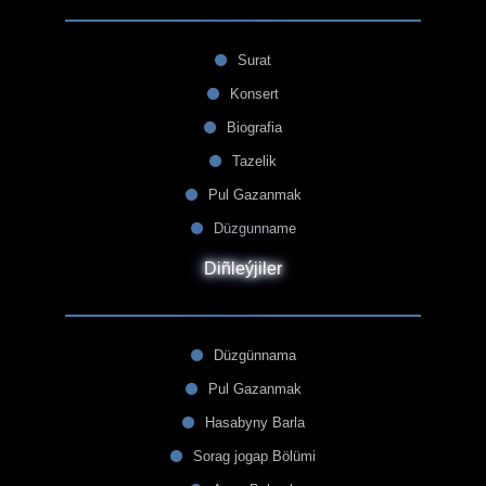
Surat
Konsert
Biografia
Tazelik
Pul Gazanmak
Düzgunname
Diñleýjiler
Düzgünnama
Pul Gazanmak
Hasabyny Barla
Sorag jogap Bölümi