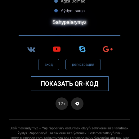
Agza Bolmak
Aýdym sarga
Sahypalarymyz
вход
регистрация
ПОКАЗАТЬ QR-КОД
12+
Biziñ maksadymyz – Ýaş rapperlary ösdürmek olaryñ zehinlerini size tanatmak,
Ýyldyz Rapperlaryñ Tazeliklerini size ýetirmek. Bellemeli zatlaryñ biri -
100de100hiphop.com saýdymyzda ähli zat talaba laýyk ýöredilýär ähli hukuklar