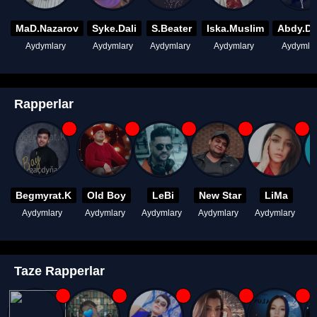
MaD.Nazarov
Syke.Dali
S.Beater
Iska.Muslim
Abdy.D
Aydymlary
Aydymlary
Aydymlary
Aydymlary
Aydymla
Rapperlar
Begmyrat.K
Old Boy
LeBi
New Star
LiMa
Aydymlary
Aydymlary
Aydymlary
Aydymlary
Aydymlary
A
Taze Rapperlar