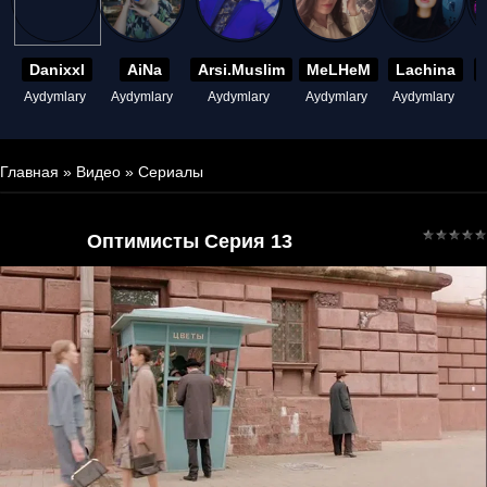
Danixxl
AiNa
Arsi.Muslim
MeLHeM
Lachina
Aydymlary
Aydymlary
Aydymlary
Aydymlary
Aydymlary
A
Главная
»
Видео
»
Сериалы
Оптимисты Серия 13