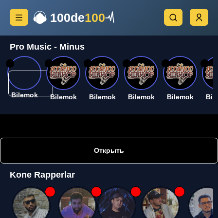
100de
100
Pro Music - Minus
26
26
26
26
26
26
Bilemok
Bilemok
Bilemok
Bilemok
Bilemok
Bil
Открыть
Kone Rapperlar