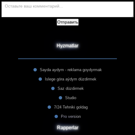
Отправить
Hyzmatlar
Sayda aydym - reklama goydyrmak
Islege göra aýdym düzdirmek
Saz düzdirmek
Studio
7/24 Tehniki goldag
Pro version
Rapperlar