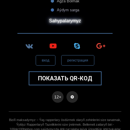
Agza Bolmak
Aýdym sarga
Sahypalarymyz
вход
регистрация
ПОКАЗАТЬ QR-КОД
12+
Biziñ maksadymyz – Ýaş rapperlary ösdürmek olaryñ zehinlerini size tanatmak,
Ýyldyz Rapperlaryñ Tazeliklerini size ýetirmek. Bellemeli zatlaryñ biri -
100de100hiphop.com saýdymyzda ähli zat talaba laýyk ýöredilýär ähli hukuklar