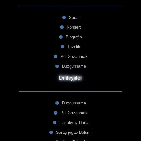
Surat
Konsert
Biografia
Tazelik
Pul Gazanmak
Düzgunname
Diñleýjiler
Düzgünnama
Pul Gazanmak
Hasabyny Barla
Sorag jogap Bölümi