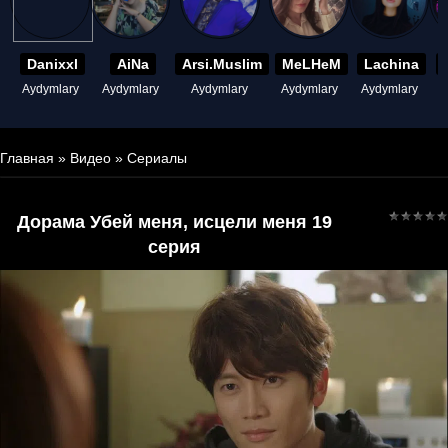
Danixxl
AiNa
Arsi.Muslim
MeLHeM
Lachina
Aydymlary
Aydymlary
Aydymlary
Aydymlary
Aydymlary
A
Главная
»
Видео
»
Сериалы
Дорама Убей меня, исцели меня 19
серия