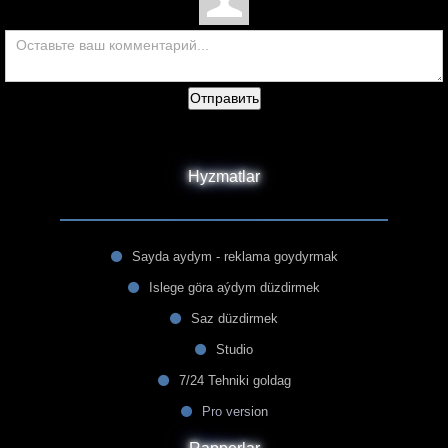
Отправить
Hyzmatlar
Sayda aydym - reklama goydyrmak
Islege göra aýdym düzdirmek
Saz düzdirmek
Studio
7/24 Tehniki goldag
Pro version