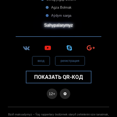
Agza Bolmak
Aýdym sarga
Sahypalarymyz
вход
регистрация
ПОКАЗАТЬ QR-КОД
12+
Biziñ maksadymyz – Ýaş rapperlary ösdürmek olaryñ zehinlerini size tanatmak,