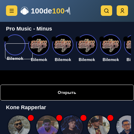
100de
100
Pro Music - Minus
26
26
26
26
26
26
Bilemok
Bilemok
Bilemok
Bilemok
Bilemok
Bil
Открыть
Kone Rapperlar