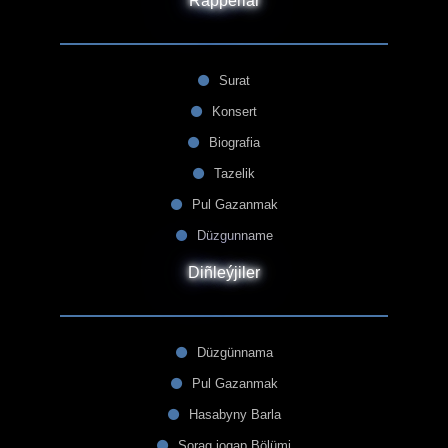
Rapperlar
Surat
Konsert
Biografia
Tazelik
Pul Gazanmak
Düzgunname
Diñleýjiler
Düzgünnama
Pul Gazanmak
Hasabyny Barla
Sorag jogap Bölümi