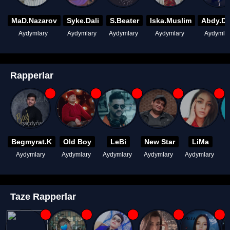
MaD.Nazarov
Syke.Dali
S.Beater
Iska.Muslim
Abdy.D
Aydymlary
Aydymlary
Aydymlary
Aydymlary
Aydymla
Rapperlar
Begmyrat.K
Old Boy
LeBi
New Star
LiMa
Aydymlary
Aydymlary
Aydymlary
Aydymlary
Aydymlary
A
Taze Rapperlar