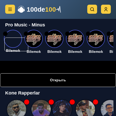
100de
100
Pro Music - Minus
26
26
26
26
26
26
Bilemok
Bilemok
Bilemok
Bilemok
Bilemok
Bil
Открыть
Kone Rapperlar