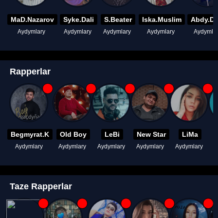
MaD.Nazarov
Syke.Dali
S.Beater
Iska.Muslim
Abdy.D
Aydymlary
Aydymlary
Aydymlary
Aydymlary
Aydymla
Rapperlar
Begmyrat.K
Old Boy
LeBi
New Star
LiMa
Aydymlary
Aydymlary
Aydymlary
Aydymlary
Aydymlary
A
Taze Rapperlar