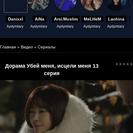
Danixxl
AiNa
Arsi.Muslim
MeLHeM
Lachina
Aydymlary
Aydymlary
Aydymlary
Aydymlary
Aydymlary
A
Главная
»
Видео
»
Сериалы
Дорама Убей меня, исцели меня 13
серия