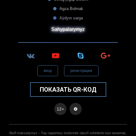
Agza Bolmak
Aýdym sarga
Sahypalarymyz
вход
регистрация
ПОКАЗАТЬ QR-КОД
12+
Biziñ maksadymyz – Ýaş rapperlary ösdürmek olaryñ zehinlerini size tanatmak,