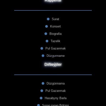
Rapperlar
Surat
Konsert
Biografia
Tazelik
Pul Gazanmak
Düzgunname
Diñleýjiler
Düzgünnama
Pul Gazanmak
Hasabyny Barla
Sorag jogap Bölümi