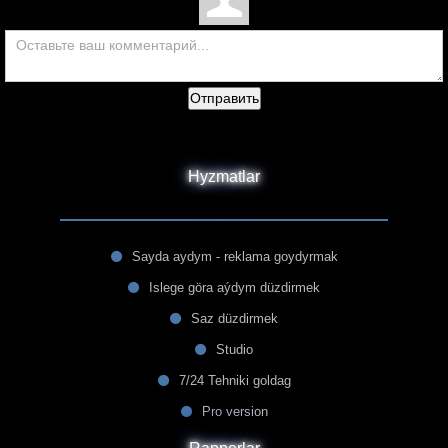
Отправить
Hyzmatlar
Sayda aydym - reklama goydyrmak
Islege göra aýdym düzdirmek
Saz düzdirmek
Studio
7/24 Tehniki goldag
Pro version