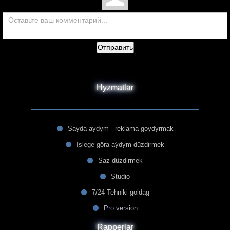
Отправить
Hyzmatlar
Sayda aydym - reklama goydyrmak
Islege göra aýdym düzdirmek
Saz düzdirmek
Studio
7/24 Tehniki goldag
Pro version
Rapperlar