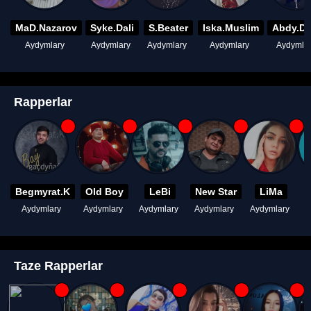
MaD.Nazarov
Syke.Dali
S.Beater
Iska.Muslim
Abdy.D
Aydymlary
Aydymlary
Aydymlary
Aydymlary
Aydymla
Rapperlar
Begmyrat.K
Old Boy
LeBi
New Star
LiMa
Aydymlary
Aydymlary
Aydymlary
Aydymlary
Aydymlary
A
Taze Rapperlar