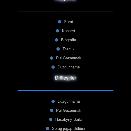
Surat
Konsert
Biografia
Tazelik
Pul Gazanmak
Düzgunname
Diñleýjiler
Düzgünnama
Pul Gazanmak
Hasabyny Barla
Sorag jogap Bölümi