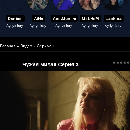
Danixxl
AiNa
Arsi.Muslim
MeLHeM
Lachina
Aydymlary
Aydymlary
Aydymlary
Aydymlary
Aydymlary
A
Главная
»
Видео
»
Сериалы
Чужая милая Серия 3