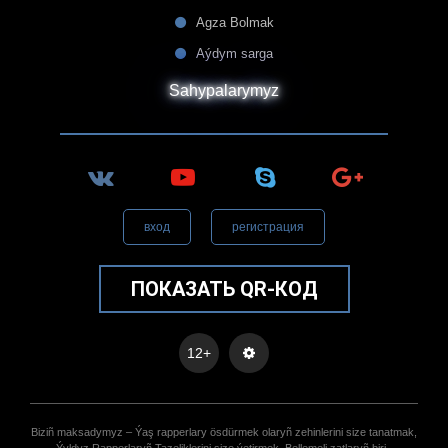
Agza Bolmak
Aýdym sarga
Sahypalarymyz
вход
регистрация
ПОКАЗАТЬ QR-КОД
12+
Biziñ maksadymyz – Ýaş rapperlary ösdürmek olaryñ zehinlerini size tanatmak,