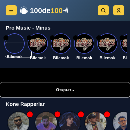
100de
100
Pro Music - Minus
26
26
26
26
26
26
Bilemok
Bilemok
Bilemok
Bilemok
Bilemok
Bil
Открыть
Kone Rapperlar