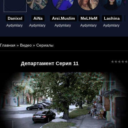
Danixxl
AiNa
Arsi.Muslim
MeLHeM
Lachina
Aydymlary
Aydymlary
Aydymlary
Aydymlary
Aydymlary
A
Главная
»
Видео
»
Сериалы
Департамент Серия 11