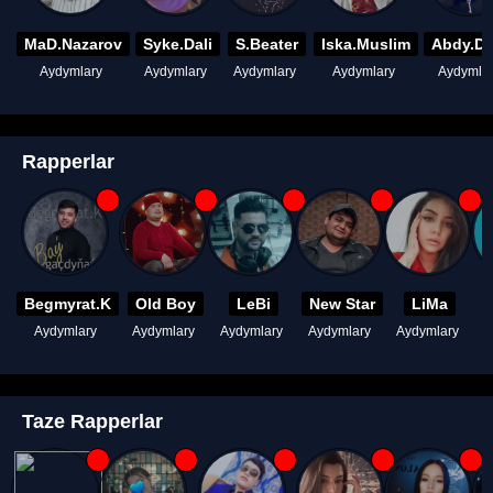
MaD.Nazarov
Syke.Dali
S.Beater
Iska.Muslim
Abdy.D
Aydymlary
Aydymlary
Aydymlary
Aydymlary
Aydymla
Rapperlar
Begmyrat.K
Old Boy
LeBi
New Star
LiMa
Aydymlary
Aydymlary
Aydymlary
Aydymlary
Aydymlary
A
Taze Rapperlar