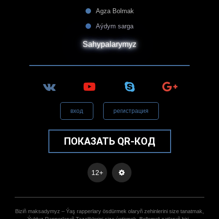
Agza Bolmak
Aýdym sarga
Sahypalarymyz
вход
регистрация
ПОКАЗАТЬ QR-КОД
12+
Biziñ maksadymyz – Ýaş rapperlary ösdürmek olaryñ zehinlerini size tanatmak,