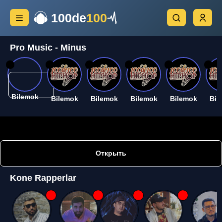
100de
100
Pro Music - Minus
26
26
26
26
26
26
Bilemok
Bilemok
Bilemok
Bilemok
Bilemok
Bil
Открыть
Kone Rapperlar