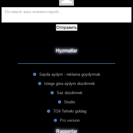
Отправить
Hyzmatlar
Sayda aydym - reklama goydyrmak
Islege göra aýdym düzdirmek
Saz düzdirmek
Studio
7/24 Tehniki goldag
Pro version
Rapperlar