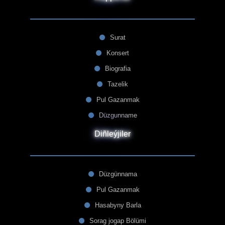
Surat
Konsert
Biografia
Tazelik
Pul Gazanmak
Düzgunname
Diñleýjiler
Düzgünnama
Pul Gazanmak
Hasabyny Barla
Sorag jogap Bölümi