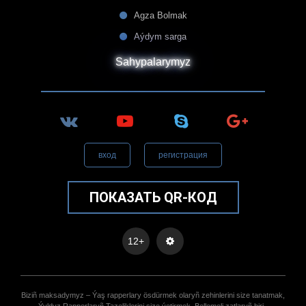
Agza Bolmak
Aýdym sarga
Sahypalarymyz
вход
регистрация
ПОКАЗАТЬ QR-КОД
12+
Biziñ maksadymyz – Ýaş rapperlary ösdürmek olaryñ zehinlerini size tanatmak,