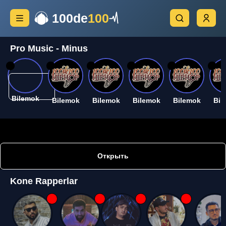
100de
100
Pro Music - Minus
26
26
26
26
26
26
Bilemok
Bilemok
Bilemok
Bilemok
Bilemok
Bil
Открыть
Kone Rapperlar