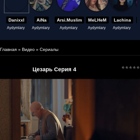
Danixxl
AiNa
Arsi.Muslim
MeLHeM
Lachina
Aydymlary
Aydymlary
Aydymlary
Aydymlary
Aydymlary
A
Главная
»
Видео
»
Сериалы
Цезарь Серия 4