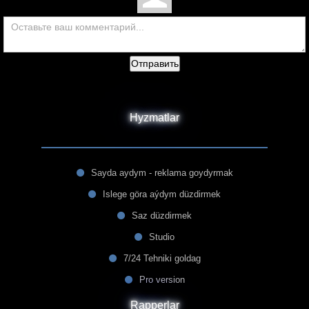
Отправить
Hyzmatlar
Sayda aydym - reklama goydyrmak
Islege göra aýdym düzdirmek
Saz düzdirmek
Studio
7/24 Tehniki goldag
Pro version
Rapperlar