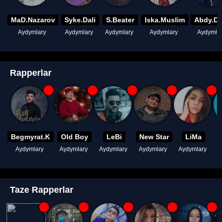
MaD.Nazarov
Syke.Dali
S.Beater
Iska.Muslim
Abdy.D
Aydymlary
Aydymlary
Aydymlary
Aydymlary
Aydymla
Rapperlar
Begmyrat.K
Old Boy
LeBi
New Star
LiMa
Aydymlary
Aydymlary
Aydymlary
Aydymlary
Aydymlary
A
Taze Rapperlar