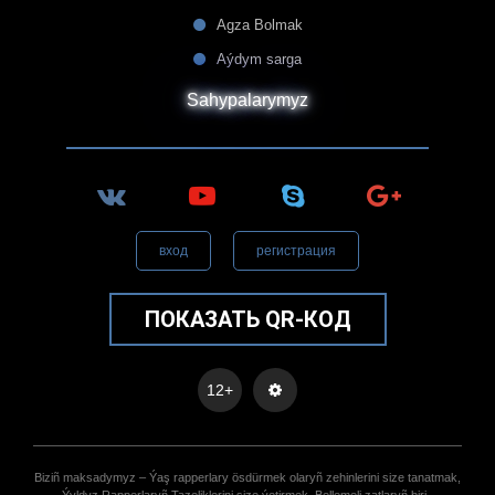
Agza Bolmak
Aýdym sarga
Sahypalarymyz
вход
регистрация
ПОКАЗАТЬ QR-КОД
12+
Biziñ maksadymyz – Ýaş rapperlary ösdürmek olaryñ zehinlerini size tanatmak,