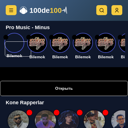
100de
100
Pro Music - Minus
26
26
26
26
26
26
Bilemok
Bilemok
Bilemok
Bilemok
Bilemok
Bil
Открыть
Kone Rapperlar