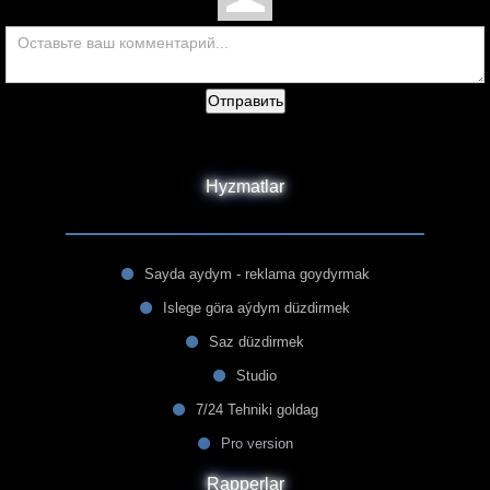
Отправить
Hyzmatlar
Sayda aydym - reklama goydyrmak
Islege göra aýdym düzdirmek
Saz düzdirmek
Studio
7/24 Tehniki goldag
Pro version
Rapperlar