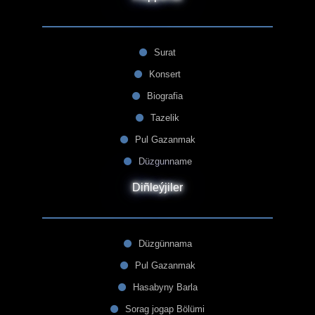
Surat
Konsert
Biografia
Tazelik
Pul Gazanmak
Düzgunname
Diñleýjiler
Düzgünnama
Pul Gazanmak
Hasabyny Barla
Sorag jogap Bölümi