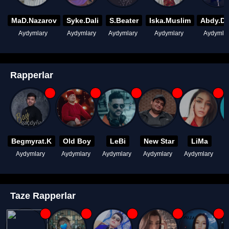
MaD.Nazarov
Syke.Dali
S.Beater
Iska.Muslim
Abdy.D
Aydymlary
Aydymlary
Aydymlary
Aydymlary
Aydymla
Rapperlar
Begmyrat.K
Old Boy
LeBi
New Star
LiMa
Aydymlary
Aydymlary
Aydymlary
Aydymlary
Aydymlary
A
Taze Rapperlar