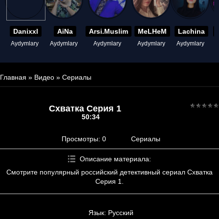
Danixxl
AiNa
Arsi.Muslim
MeLHeM
Lachina
Aydymlary
Aydymlary
Aydymlary
Aydymlary
Aydymlary
A
Главная
»
Видео
»
Сериалы
Схватка Серия 1
50:34
Просмотры
: 0
Сериалы
Описание материала
:
Смотрите популярный российский детективный сериал Схватка
Серия 1.
Язык
: Русский