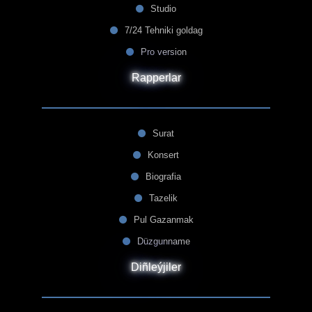
Studio
7/24 Tehniki goldag
Pro version
Rapperlar
Surat
Konsert
Biografia
Tazelik
Pul Gazanmak
Düzgunname
Diñleýjiler