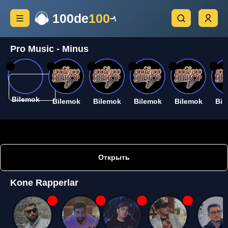
100de
100
Pro Music - Minus
26
26
26
26
26
26
Bilemok
Bilemok
Bilemok
Bilemok
Bilemok
Bil
Открыть
Kone Rapperlar