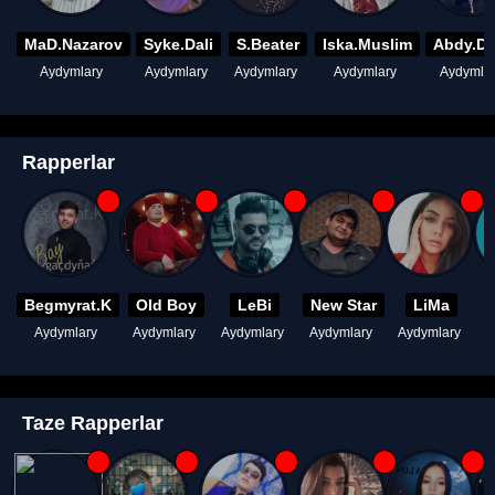
MaD.Nazarov
Syke.Dali
S.Beater
Iska.Muslim
Abdy.D
Aydymlary
Aydymlary
Aydymlary
Aydymlary
Aydymla
Rapperlar
Begmyrat.K
Old Boy
LeBi
New Star
LiMa
Aydymlary
Aydymlary
Aydymlary
Aydymlary
Aydymlary
A
Taze Rapperlar