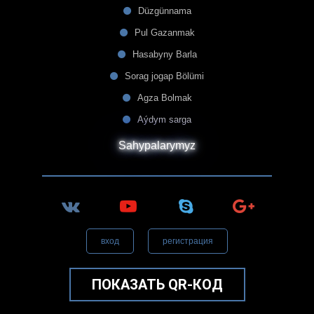
Düzgünnama
Pul Gazanmak
Hasabyny Barla
Sorag jogap Bölümi
Agza Bolmak
Aýdym sarga
Sahypalarymyz
вход
регистрация
ПОКАЗАТЬ QR-КОД