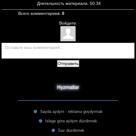
Длительность материала
: 50:34
Всего комментариев
:
0
Войдите:
Отправить
Hyzmatlar
Sayda aydym - reklama goydyrmak
Islege göra aýdym düzdirmek
Saz düzdirmek