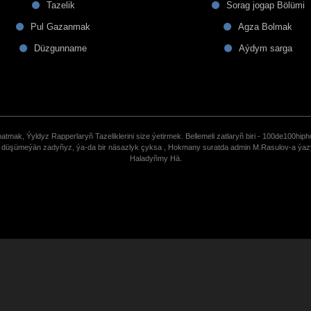
Tazelik
Sorag jogap Bölümi
Pul Gazanmak
Agza Bolmak
Düzgunname
Aýdym sarga
tmak, Ýyldyz Rapperlaryñ Tazeliklerini size ýetirmek. Bellemeli zatlaryñ biri - 100de100hiph
de düşümeýän zadyñyz, ýa-da bir näsazlyk çyksa , Hokmany suratda admin M.Rasulov-a ýa
Haladyñmy Hä.
uCoz