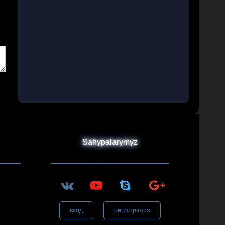
Sahypalarymyz
вход
регистрация