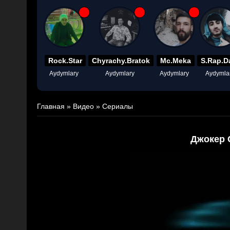
Rock.Star
Chyrachy.Bratok
Mc.Meka
S.Rap.D
Aydymlary
Aydymlary
Aydymlary
Aydymla
Главная
»
Видео
»
Сериалы
Джокер 