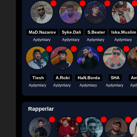
MaD.Nazarov
Syke.Dali
S.Beater
Iska.Muslim
Aydymlary
Aydymlary
Aydymlary
Aydymlary
Tiesh
A.Robi
HaN.Borda
SHA
Am
Aydymlary
Aydymlary
Aydymlary
Aydymlary
Ayd
Rapperlar