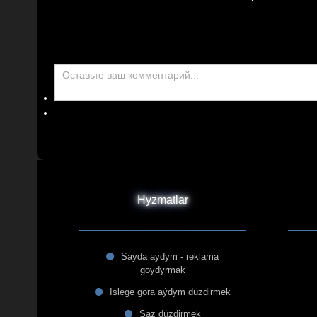
Hyzmatlar
Sayda aydym - reklama
goydyrmak
Islege göra aýdym düzdirmek
Saz düzdirmek