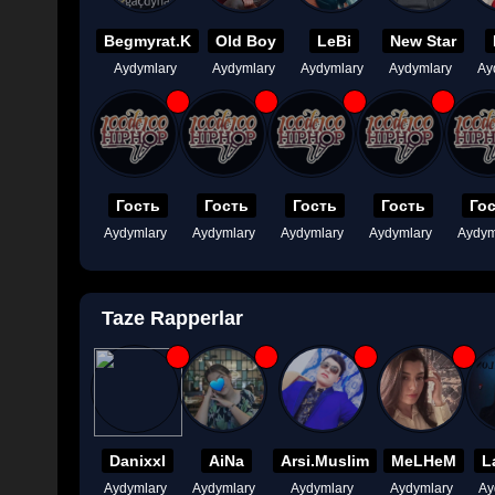
Begmyrat.K
Old Boy
LeBi
New Star
Aydymlary
Aydymlary
Aydymlary
Aydymlary
Ay
Гость
Гость
Гость
Гость
Го
Aydymlary
Aydymlary
Aydymlary
Aydymlary
Aydym
Taze Rapperlar
Danixxl
AiNa
Arsi.Muslim
MeLHeM
L
Aydymlary
Aydymlary
Aydymlary
Aydymlary
Ay