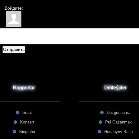
Войдите:
Отправить
Rapperlar
Diñleýjiler
Surat
Düzgünnama
Konsert
Pul Gazanmak
Biografia
Hasabyny Barla