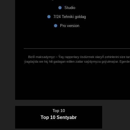
Studio
7/24 Tehniki goldag
Pro version
Biziñ maksadymyz – Ýaş rapperlary ösdürmek olaryñ zehinlerini size tana
ýagdaýda we hiç hili gadagan edilen zatlar saýdymyza goýulmaýar. Eger
Top 10
Top 10 Sentyabr