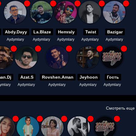
Abdy.Dayy
La.Blaze
Hemraly
Twist
Bazigar
Aydymlary
Aydymlary
Aydymlary
Aydymlary
Aydymlary
an.Dj
Azat.S
Rovshen.Aman
Jeyhoon
Гость
ymlary
Aydymlary
Aydymlary
Aydymlary
Aydymlary
Смотреть еще