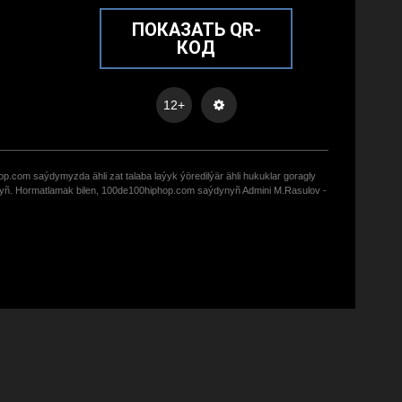
ПОКАЗАТЬ QR-
КОД
12+
op.com saýdymyzda ähli zat talaba laýyk ýöredilýär ähli hukuklar goragly
zyñ. Hormatlamak bilen, 100de100hiphop.com saýdynyñ Admini M.Rasulov -