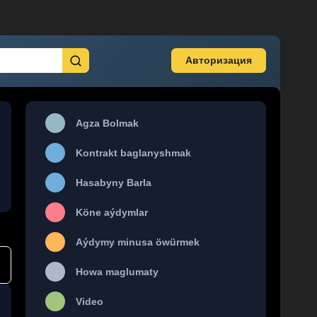
Авторизация
Agza Bolmak
Kontrakt baglanyshmak
Hasabyny Barla
Köne aýdymlar
Aýdymy minusa öwürmek
Howa maglumaty
Video