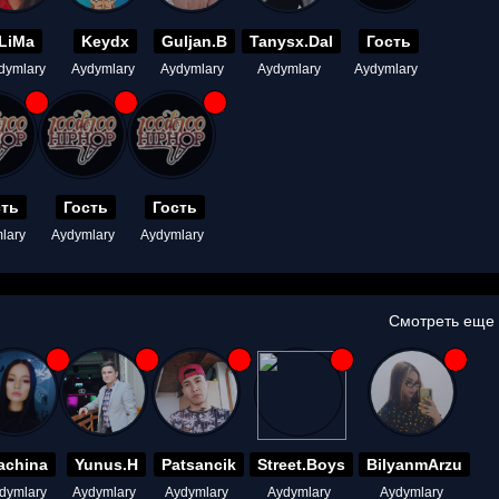
LiMa
Keydx
Guljan.B
Tanysx.Dal
Гость
dymlary
Aydymlary
Aydymlary
Aydymlary
Aydymlary
сть
Гость
Гость
lary
Aydymlary
Aydymlary
Смотреть еще
achina
Yunus.H
Patsancik
Street.Boys
BilyanmArzu
dymlary
Aydymlary
Aydymlary
Aydymlary
Aydymlary