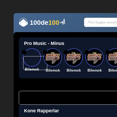
100de
100
Pro Music - Minus
26
26
26
26
26
Bilemok
Bilemok
Bilemok
Bilemok
Bile
Kone Rapperlar