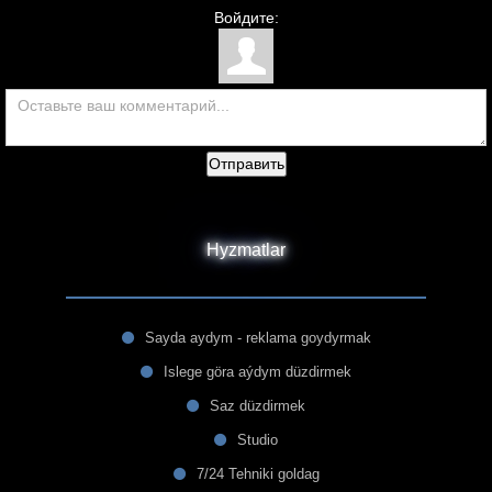
Войдите:
Отправить
Hyzmatlar
Sayda aydym - reklama goydyrmak
Islege göra aýdym düzdirmek
Saz düzdirmek
Studio
7/24 Tehniki goldag