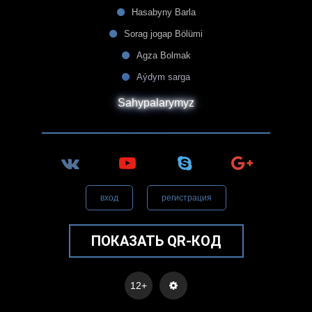
Hasabyny Barla
Sorag jogap Bölümi
Agza Bolmak
Aýdym sarga
Sahypalarymyz
вход
регистрация
ПОКАЗАТЬ QR-КОД
12+