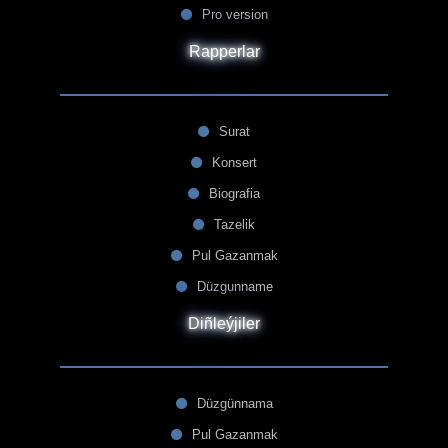
Pro version
Rapperlar
Surat
Konsert
Biografia
Tazelik
Pul Gazanmak
Düzgunname
Diñleýjiler
Düzgünnama
Pul Gazanmak