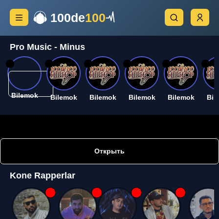
100de
100
Pro Music - Minus
26
26
26
26
26
26
Bilemok
Bilemok
Bilemok
Bilemok
Bilemok
Bil
Открыть
Kone Rapperlar