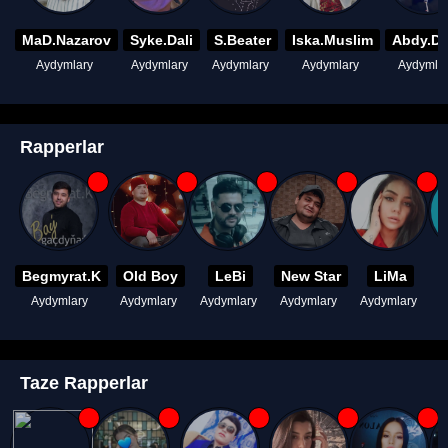
MaD.Nazarov
Syke.Dali
S.Beater
Iska.Muslim
Abdy.D
Aydymlary
Aydymlary
Aydymlary
Aydymlary
Aydymla
Rapperlar
Begmyrat.K
Old Boy
LeBi
New Star
LiMa
Aydymlary
Aydymlary
Aydymlary
Aydymlary
Aydymlary
A
Taze Rapperlar