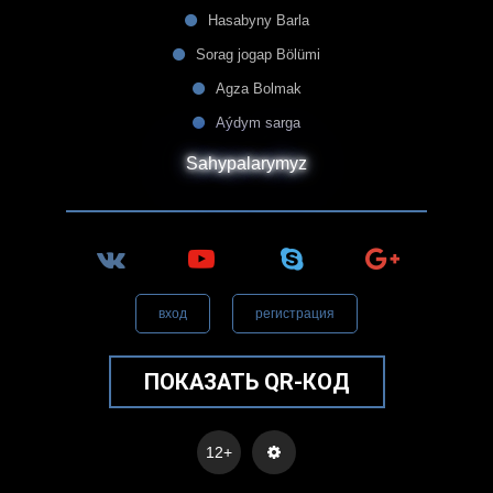
Hasabyny Barla
Sorag jogap Bölümi
Agza Bolmak
Aýdym sarga
Sahypalarymyz
вход
регистрация
ПОКАЗАТЬ QR-КОД
12+