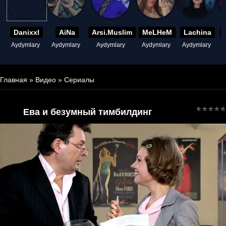
Danixxl
AiNa
Arsi.Muslim
MeLHeM
Lachina
Aydymlary
Aydymlary
Aydymlary
Aydymlary
Aydymlary
A
Главная
»
Видео
»
Сериалы
Ева и безумный тимбилдинг