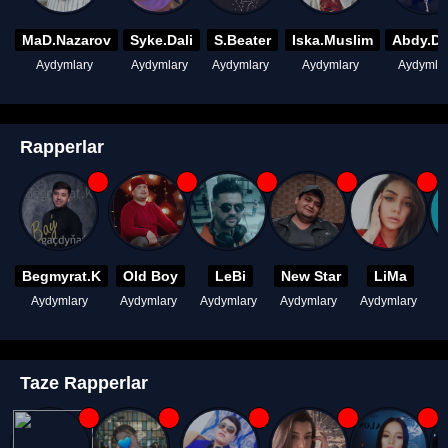
MaD.Nazarov
Syke.Dali
S.Beater
Iska.Muslim
Abdy.D
Aydymlary
Aydymlary
Aydymlary
Aydymlary
Aydymla
Rapperlar
Begmyrat.K
Old Boy
LeBi
New Star
LiMa
Aydymlary
Aydymlary
Aydymlary
Aydymlary
Aydymlary
A
Taze Rapperlar