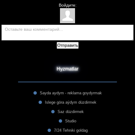
Войдите:
Отправить
Hyzmatlar
Sayda aydym - reklama goydyrmak
Islege göra aýdym düzdirmek
Saz düzdirmek
Studio
7/24 Tehniki goldag