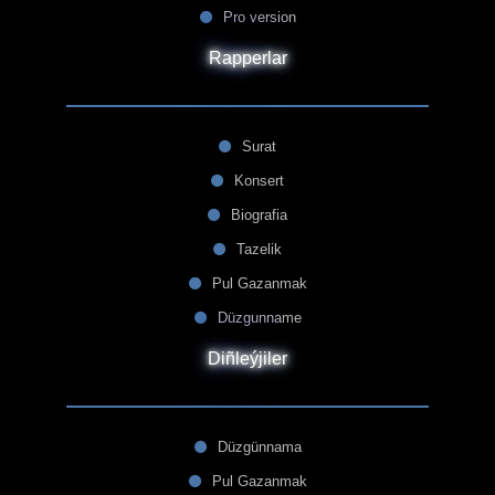
Pro version
Rapperlar
Surat
Konsert
Biografia
Tazelik
Pul Gazanmak
Düzgunname
Diñleýjiler
Düzgünnama
Pul Gazanmak