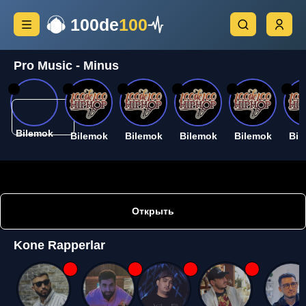
100de
100
Pro Music - Minus
26
26
26
26
26
26
Bilemok
Bilemok
Bilemok
Bilemok
Bilemok
Bil
Открыть
Kone Rapperlar