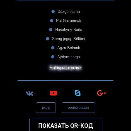
Düzgünnama
Pul Gazanmak
Hasabyny Barla
Sorag jogap Bölümi
Agza Bolmak
Aýdym sarga
Sahypalarymyz
вход
регистрация
ПОКАЗАТЬ QR-КОД