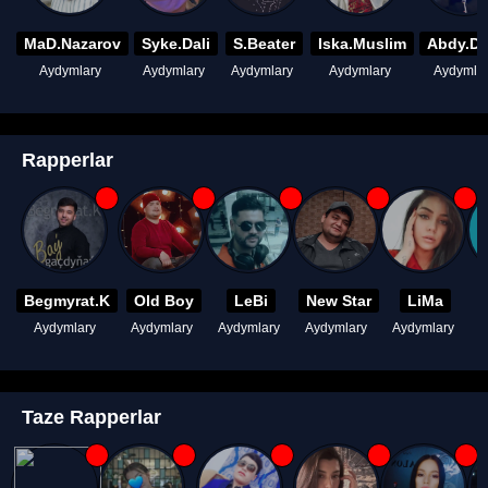
MaD.Nazarov
Syke.Dali
S.Beater
Iska.Muslim
Abdy.D
Aydymlary
Aydymlary
Aydymlary
Aydymlary
Aydymla
Rapperlar
Begmyrat.K
Old Boy
LeBi
New Star
LiMa
Aydymlary
Aydymlary
Aydymlary
Aydymlary
Aydymlary
A
Taze Rapperlar