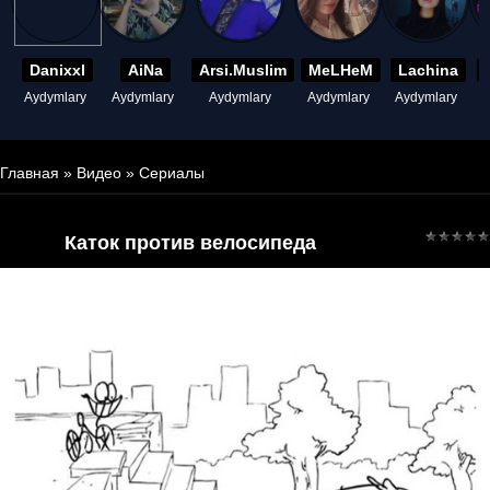
Danixxl
AiNa
Arsi.Muslim
MeLHeM
Lachina
Aydymlary
Aydymlary
Aydymlary
Aydymlary
Aydymlary
A
Главная
»
Видео
»
Сериалы
Каток против велосипеда