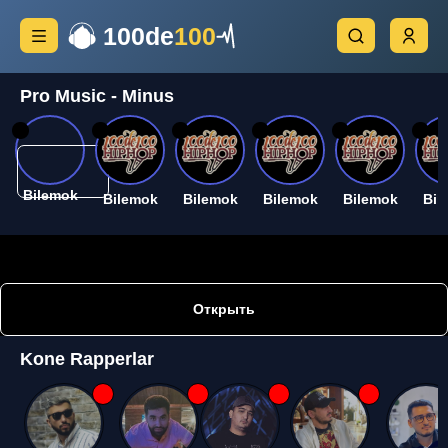
100de
100
Pro Music - Minus
26
26
26
26
26
26
Bilemok
Bilemok
Bilemok
Bilemok
Bilemok
Bil
Открыть
Kone Rapperlar