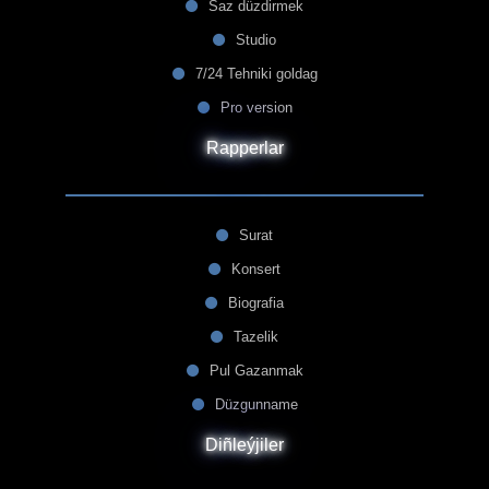
Saz düzdirmek
Studio
7/24 Tehniki goldag
Pro version
Rapperlar
Surat
Konsert
Biografia
Tazelik
Pul Gazanmak
Düzgunname
Diñleýjiler