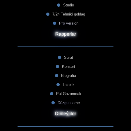
Studio
7/24 Tehniki goldag
Pro version
Rapperlar
Surat
Konsert
Biografia
Tazelik
Pul Gazanmak
Düzgunname
Diñleýjiler