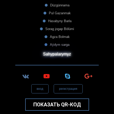
Düzgünnama
Pul Gazanmak
Hasabyny Barla
Sorag jogap Bölümi
Agza Bolmak
Aýdym sarga
Sahypalarymyz
вход
регистрация
ПОКАЗАТЬ QR-КОД