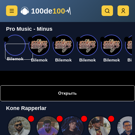
100de
100
Pro Music - Minus
26
26
26
26
26
26
Bilemok
Bilemok
Bilemok
Bilemok
Bilemok
Bil
Открыть
Kone Rapperlar