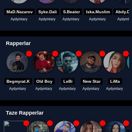
MaD.Nazarov
Syke.Dali
S.Beater
Iska.Muslim
Abdy.D
Aydymlary
Aydymlary
Aydymlary
Aydymlary
Aydymla
Rapperlar
Begmyrat.K
Old Boy
LeBi
New Star
LiMa
Aydymlary
Aydymlary
Aydymlary
Aydymlary
Aydymlary
A
Taze Rapperlar