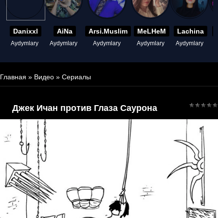
Danixxl
AiNa
Arsi.Muslim
MeLHeM
Lachina
Aydymlary
Aydymlary
Aydymlary
Aydymlary
Aydymlary
A
Главная
»
Видео
»
Сериалы
Джек Ичан против Глаза Саурона