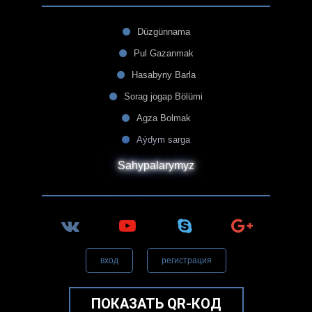
Düzgünnama
Pul Gazanmak
Hasabyny Barla
Sorag jogap Bölümi
Agza Bolmak
Aýdym sarga
Sahypalarymyz
вход
регистрация
ПОКАЗАТЬ QR-КОД