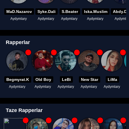
MaD.Nazarov
Syke.Dali
S.Beater
Iska.Muslim
Abdy.D
Aydymlary
Aydymlary
Aydymlary
Aydymlary
Aydymla
Rapperlar
Begmyrat.K
Old Boy
LeBi
New Star
LiMa
Aydymlary
Aydymlary
Aydymlary
Aydymlary
Aydymlary
A
Taze Rapperlar