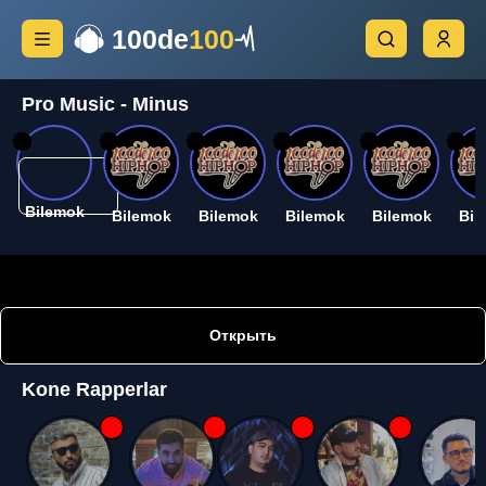
100de
100
Pro Music - Minus
26
26
26
26
26
26
Bilemok
Bilemok
Bilemok
Bilemok
Bilemok
Bil
Открыть
Kone Rapperlar