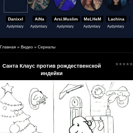
Danixxl
AiNa
Arsi.Muslim
MeLHeM
Lachina
Aydymlary
Aydymlary
Aydymlary
Aydymlary
Aydymlary
A
Главная
»
Видео
»
Сериалы
Санта Клаус против рождественской
индейки