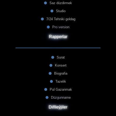
Saz düzdirmek
Studio
7/24 Tehniki goldag
Pro version
Rapperlar
Surat
Konsert
Biografia
Tazelik
Pul Gazanmak
Düzgunname
Diñleýjiler