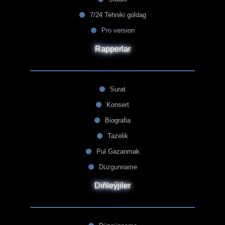
7/24 Tehniki goldag
Pro version
Rapperlar
Surat
Konsert
Biografia
Tazelik
Pul Gazanmak
Düzgunname
Diñleýjiler