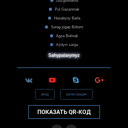
Düzgünnama
Pul Gazanmak
Hasabyny Barla
Sorag jogap Bölümi
Agza Bolmak
Aýdym sarga
Sahypalarymyz
вход
регистрация
ПОКАЗАТЬ QR-КОД