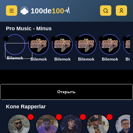
100de
100
Pro Music - Minus
26
26
26
26
26
26
Bilemok
Bilemok
Bilemok
Bilemok
Bilemok
Bil
Открыть
Kone Rapperlar