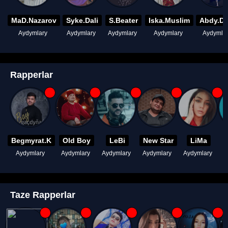
MaD.Nazarov
Syke.Dali
S.Beater
Iska.Muslim
Abdy.D
Aydymlary
Aydymlary
Aydymlary
Aydymlary
Aydymla
Rapperlar
Begmyrat.K
Old Boy
LeBi
New Star
LiMa
Aydymlary
Aydymlary
Aydymlary
Aydymlary
Aydymlary
A
Taze Rapperlar