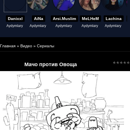
Danixxl
AiNa
Arsi.Muslim
MeLHeM
Lachina
Aydymlary
Aydymlary
Aydymlary
Aydymlary
Aydymlary
A
Главная
»
Видео
»
Сериалы
Мачо против Овоща