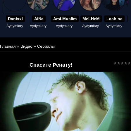
Danixxl
AiNa
Arsi.Muslim
MeLHeM
Lachina
Aydymlary
Aydymlary
Aydymlary
Aydymlary
Aydymlary
A
Главная
»
Видео
»
Сериалы
Спасите Ренату!