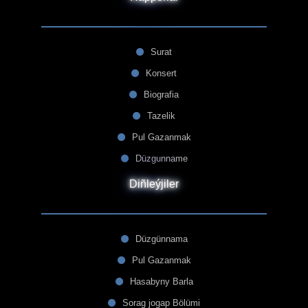
Surat
Konsert
Biografia
Tazelik
Pul Gazanmak
Düzgunname
Diñleýjiler
Düzgünnama
Pul Gazanmak
Hasabyny Barla
Sorag jogap Bölümi