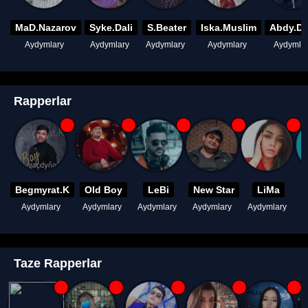
MaD.Nazarov
Syke.Dali
S.Beater
Iska.Muslim
Abdy.D
Aydymlary
Aydymlary
Aydymlary
Aydymlary
Aydymla
Rapperlar
Begmyrat.K
Old Boy
LeBi
New Star
LiMa
Aydymlary
Aydymlary
Aydymlary
Aydymlary
Aydymlary
A
Taze Rapperlar