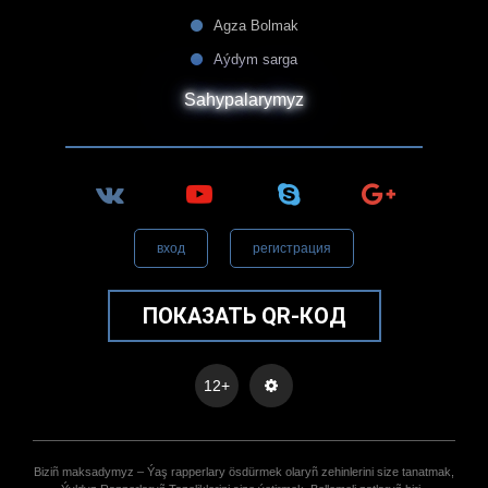
Agza Bolmak
Aýdym sarga
Sahypalarymyz
вход
регистрация
ПОКАЗАТЬ QR-КОД
12+
Biziñ maksadymyz – Ýaş rapperlary ösdürmek olaryñ zehinlerini size tanatmak,