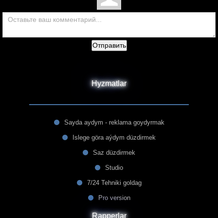
Отправить
Hyzmatlar
Sayda aydym - reklama goydyrmak
Islege göra aýdym düzdirmek
Saz düzdirmek
Studio
7/24 Tehniki goldag
Pro version
Rapperlar