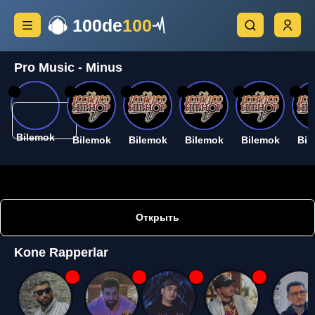
100de
100
Pro Music - Minus
26
26
26
26
26
26
Bilemok
Bilemok
Bilemok
Bilemok
Bilemok
Bil
Открыть
Kone Rapperlar