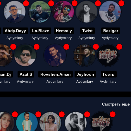
Abdy.Dayy
La.Blaze
Hemraly
Twist
Bazigar
Aydymlary
Aydymlary
Aydymlary
Aydymlary
Aydymlary
an.Dj
Azat.S
Rovshen.Aman
Jeyhoon
Гость
ymlary
Aydymlary
Aydymlary
Aydymlary
Aydymlary
Смотреть еще