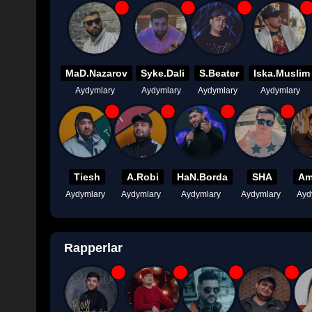
MaD.Nazarov
Syke.Dali
S.Beater
Iska.Muslim
Aydymlary
Aydymlary
Aydymlary
Aydymlary
Tiesh
A.Robi
HaN.Borda
SHA
Am
Aydymlary
Aydymlary
Aydymlary
Aydymlary
Ayd
Rapperlar