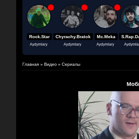
Rock.Star
Chyrachy.Bratok
Mc.Meka
S.Rap.D
Aydymlary
Aydymlary
Aydymlary
Aydymla
Главная
»
Видео
»
Сериалы
Моб