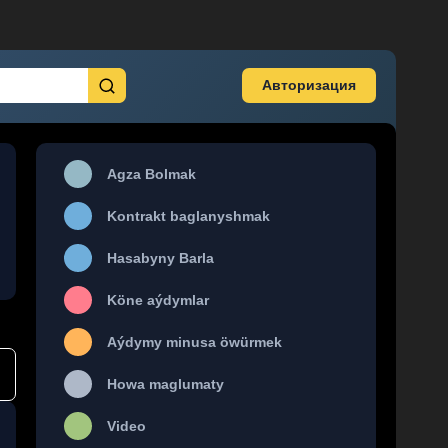
Авторизация
Agza Bolmak
Kontrakt baglanyshmak
Hasabyny Barla
Köne aýdymlar
Aýdymy minusa öwürmek
Howa maglumaty
Video