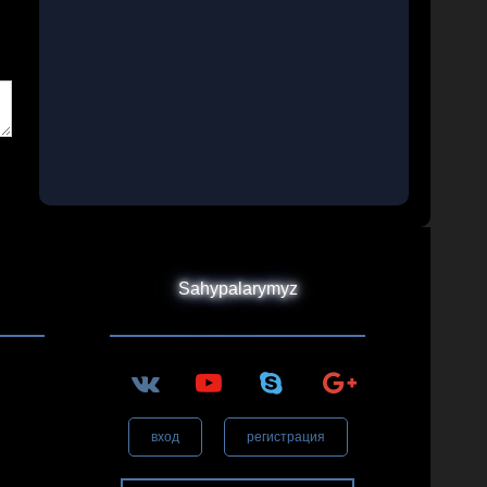
Sahypalarymyz
вход
регистрация