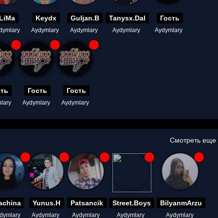
LiMa
Keydx
Guljan.B
Tanysx.Dal
Гость
dymlary
Aydymlary
Aydymlary
Aydymlary
Aydymlary
сть
Гость
Гость
lary
Aydymlary
Aydymlary
Смотреть еще
achina
Yunus.H
Patsancik
Street.Boys
BilyanmArzu
dymlary
Aydymlary
Aydymlary
Aydymlary
Aydymlary