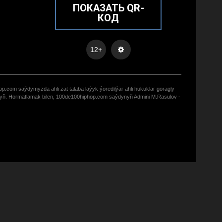
ПОКАЗАТЬ QR-
КОД
12+
op.com saýdymyzda ähli zat talaba laýyk ýöredilýär ähli hukuklar goragly
zyñ. Hormatlamak bilen, 100de100hiphop.com saýdynyñ Admini M.Rasulov -