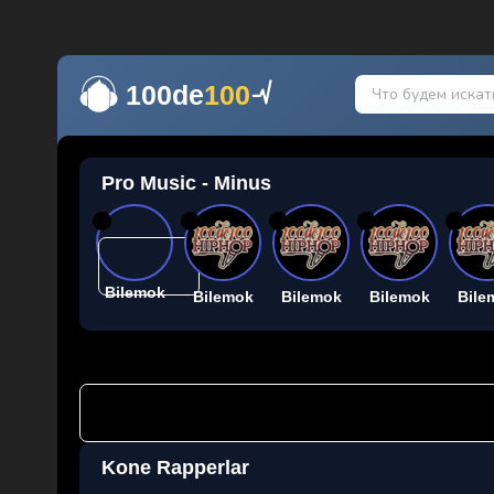
100de
100
Pro Music - Minus
26
26
26
26
26
Bilemok
Bilemok
Bilemok
Bilemok
Bile
Kone Rapperlar