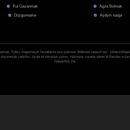
Pul Gazanmak
Agza Bolmak
Düzgunname
Aýdym sarga
tmak, Ýyldyz Rapperlaryñ Tazeliklerini size ýetirmek. Bellemeli zatlaryñ biri - 100de100hiph
de düşümeýän zadyñyz, ýa-da bir näsazlyk çyksa , Hokmany suratda admin M.Rasulov-a ýa
Haladyñmy Hä.
uCoz