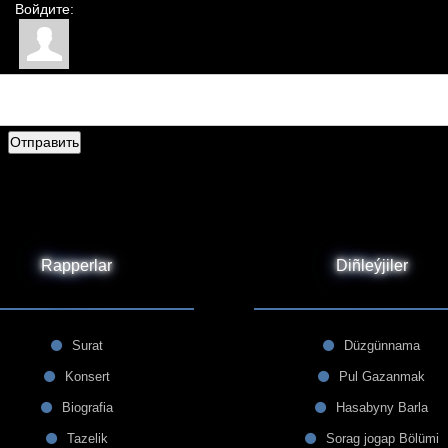
Войдите:
Отправить
Rapperlar
Diñleýjiler
Surat
Düzgünnama
Konsert
Pul Gazanmak
Biografia
Hasabyny Barla
Tazelik
Sorag jogap Bölümi