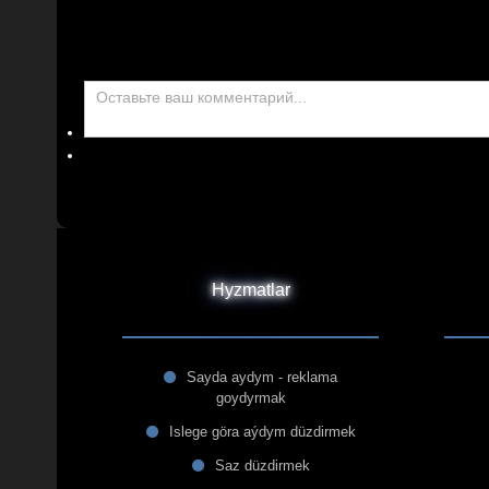
Hyzmatlar
Sayda aydym - reklama
goydyrmak
Islege göra aýdym düzdirmek
Saz düzdirmek