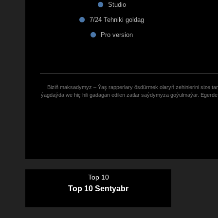
Studio
7/24 Tehniki goldag
Pro version
Biziñ maksadymyz – Ýaş rapperlary ösdürmek olaryñ zehinlerini size tana
ýagdaýda we hiç hili gadagan edilen zatlar saýdymyza goýulmaýar. Eger
Top 10
Top 10 Sentyabr