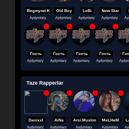
Begmyrat.K
Old Boy
LeBi
New Star
Aydymlary
Aydymlary
Aydymlary
Aydymlary
Ay
Гость
Гость
Гость
Гость
Го
Aydymlary
Aydymlary
Aydymlary
Aydymlary
Aydym
Taze Rapperlar
Danixxl
AiNa
Arsi.Muslim
MeLHeM
L
Aydymlary
Aydymlary
Aydymlary
Aydymlary
Ay