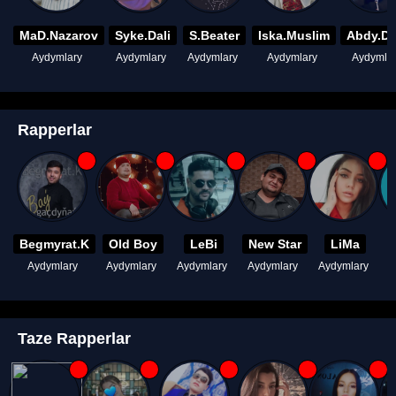
MaD.Nazarov
Syke.Dali
S.Beater
Iska.Muslim
Abdy.D
Aydymlary
Aydymlary
Aydymlary
Aydymlary
Aydymla
Rapperlar
Begmyrat.K
Old Boy
LeBi
New Star
LiMa
Aydymlary
Aydymlary
Aydymlary
Aydymlary
Aydymlary
A
Taze Rapperlar