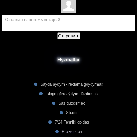
Отправить
Hyzmatlar
Sayda aydym - reklama goydyrmak
Islege göra aýdym düzdirmek
Saz düzdirmek
Studio
7/24 Tehniki goldag
Pro version