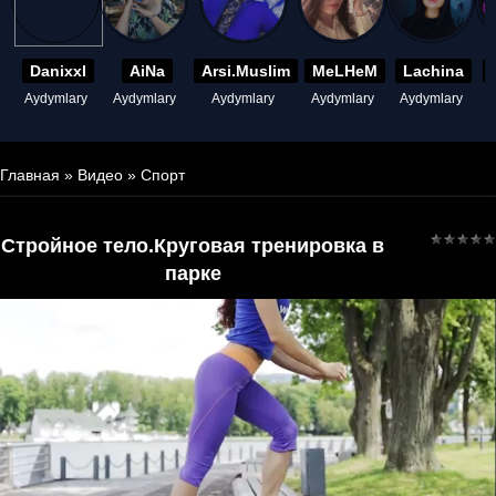
Danixxl
AiNa
Arsi.Muslim
MeLHeM
Lachina
Aydymlary
Aydymlary
Aydymlary
Aydymlary
Aydymlary
A
Главная
»
Видео
»
Спорт
Стройное тело.Круговая тренировка в
парке