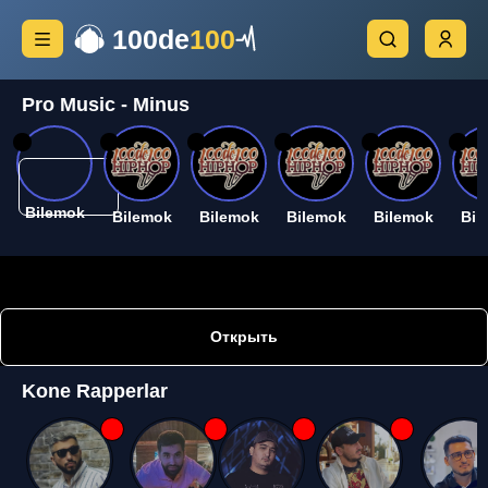
100de
100
Pro Music - Minus
26
26
26
26
26
26
Bilemok
Bilemok
Bilemok
Bilemok
Bilemok
Bil
Открыть
Kone Rapperlar