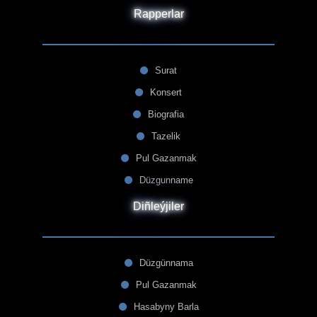
Rapperlar
Surat
Konsert
Biografia
Tazelik
Pul Gazanmak
Düzgunname
Diñleýjiler
Düzgünnama
Pul Gazanmak
Hasabyny Barla