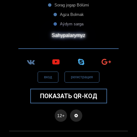
Sorag jogap Bölümi
Agza Bolmak
Aýdym sarga
Sahypalarymyz
вход
регистрация
ПОКАЗАТЬ QR-КОД
12+