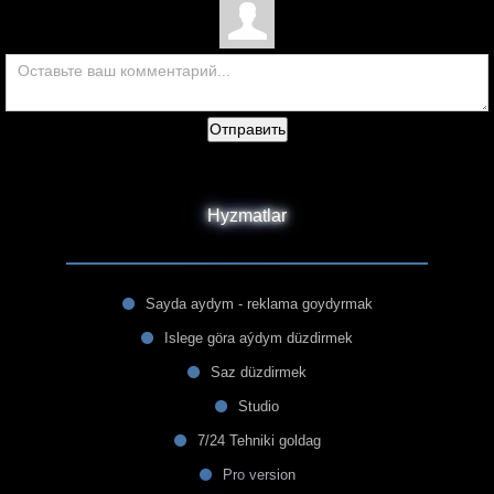
Отправить
Hyzmatlar
Sayda aydym - reklama goydyrmak
Islege göra aýdym düzdirmek
Saz düzdirmek
Studio
7/24 Tehniki goldag
Pro version