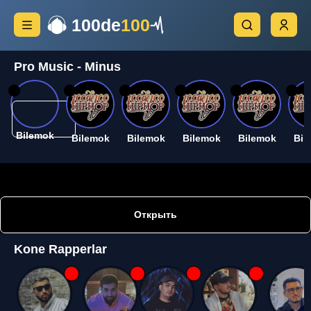
100de
100
Pro Music - Minus
26
26
26
26
26
26
Bilemok
Bilemok
Bilemok
Bilemok
Bilemok
Bil
Открыть
Kone Rapperlar