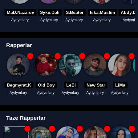
MaD.Nazarov
Syke.Dali
S.Beater
Iska.Muslim
Abdy.D
Aydymlary
Aydymlary
Aydymlary
Aydymlary
Aydymla
Rapperlar
Begmyrat.K
Old Boy
LeBi
New Star
LiMa
Aydymlary
Aydymlary
Aydymlary
Aydymlary
Aydymlary
A
Taze Rapperlar