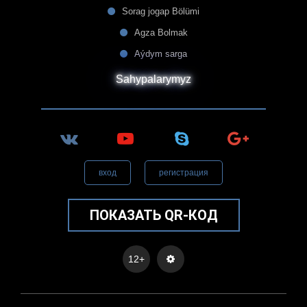
Sorag jogap Bölümi
Agza Bolmak
Aýdym sarga
Sahypalarymyz
вход
регистрация
ПОКАЗАТЬ QR-КОД
12+