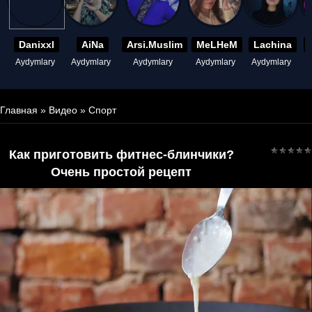
Danixxl
AiNa
Arsi.Muslim
MeLHeM
Lachina
Aydymlary
Aydymlary
Aydymlary
Aydymlary
Aydymlary
A
Главная
»
Видео
»
Спорт
Как приготовить фитнес-блинчики?
Очень простой рецепт