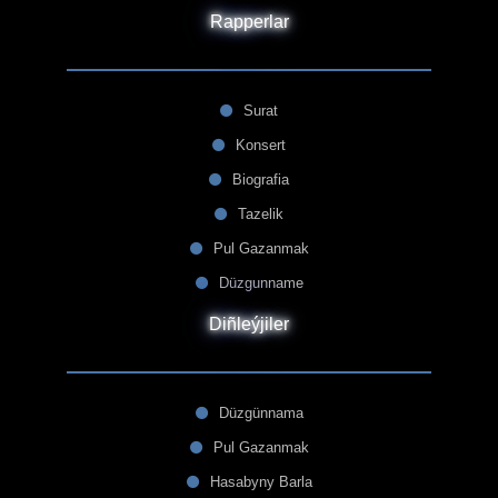
Rapperlar
Surat
Konsert
Biografia
Tazelik
Pul Gazanmak
Düzgunname
Diñleýjiler
Düzgünnama
Pul Gazanmak
Hasabyny Barla