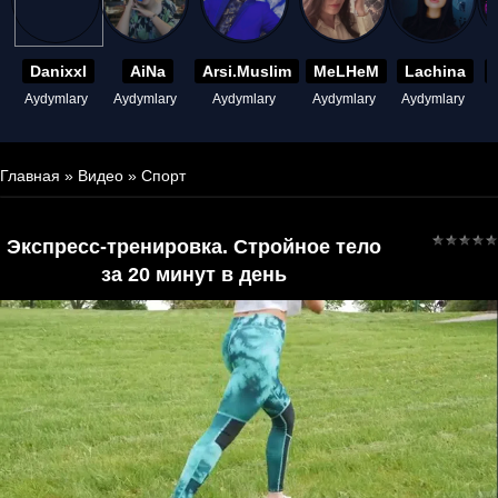
Danixxl
AiNa
Arsi.Muslim
MeLHeM
Lachina
Aydymlary
Aydymlary
Aydymlary
Aydymlary
Aydymlary
A
Главная
»
Видео
»
Спорт
Экспресс-тренировка. Стройное тело
за 20 минут в день