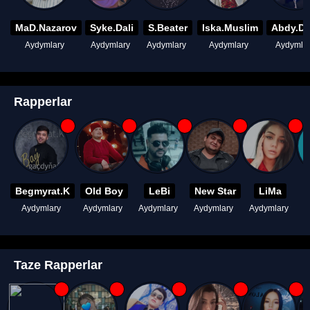
MaD.Nazarov
Syke.Dali
S.Beater
Iska.Muslim
Abdy.D
Aydymlary
Aydymlary
Aydymlary
Aydymlary
Aydymla
Rapperlar
Begmyrat.K
Old Boy
LeBi
New Star
LiMa
Aydymlary
Aydymlary
Aydymlary
Aydymlary
Aydymlary
A
Taze Rapperlar