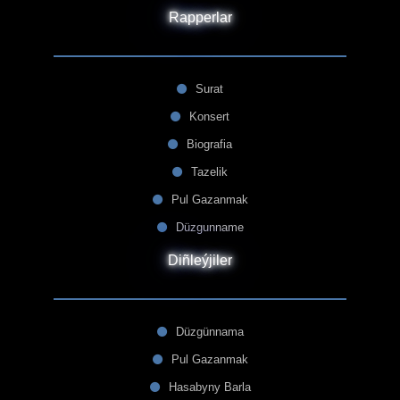
Rapperlar
Surat
Konsert
Biografia
Tazelik
Pul Gazanmak
Düzgunname
Diñleýjiler
Düzgünnama
Pul Gazanmak
Hasabyny Barla