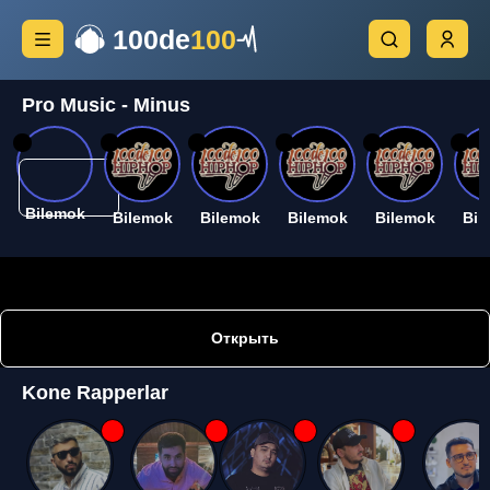
100de
100
Pro Music - Minus
26
26
26
26
26
26
Bilemok
Bilemok
Bilemok
Bilemok
Bilemok
Bil
Открыть
Kone Rapperlar