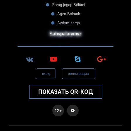
Sorag jogap Bölümi
Agza Bolmak
Aýdym sarga
Sahypalarymyz
вход
регистрация
ПОКАЗАТЬ QR-КОД
12+