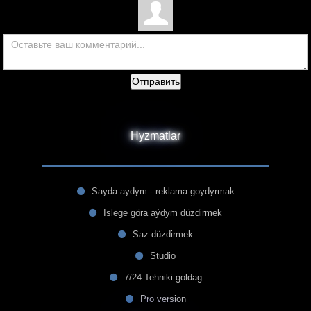
Отправить
Hyzmatlar
Sayda aydym - reklama goydyrmak
Islege göra aýdym düzdirmek
Saz düzdirmek
Studio
7/24 Tehniki goldag
Pro version